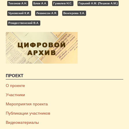
Тихонов А.Н.
Блок А.А.
Гумилев Н.С.
Горький А.М. (Пешков А.М.)
Чуковский К.И.
Левинсон А.Я.
Венгерова З.А.
Рождественский В.А.
ПРОЕКТ
О проекте
Участники
Мероприятия проекта
Публикации участников
Видеоматериалы