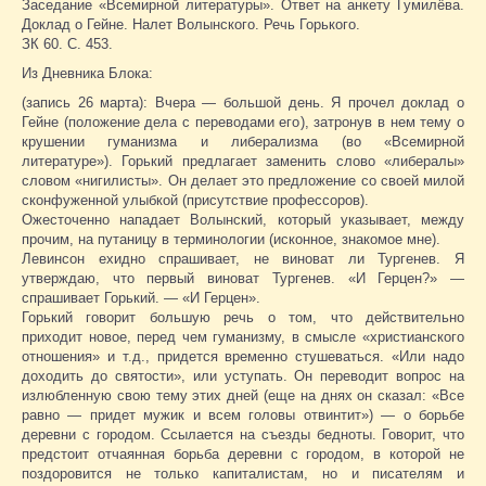
Заседание «Всемирной литературы». Ответ на анкету Гумилёва.
Доклад о Гейне. Налет Волынского. Речь Горького.
ЗК 60. С. 453.
Из Дневника Блока:
(запись 26 марта): Вчера — большой день. Я прочел доклад о
Гейне (положение дела с переводами его), затронув в нем тему о
крушении гуманизма и либерализма (во «Всемирной
литературе»). Горький предлагает заменить слово «либералы»
словом «нигилисты». Он делает это предложение со своей милой
сконфуженной улыбкой (присутствие профессоров).
Ожесточенно нападает Волынский, который указывает, между
прочим, на путаницу в терминологии (исконное, знакомое мне).
Левинсон ехидно спрашивает, не виноват ли Тургенев. Я
утверждаю, что первый виноват Тургенев. «И Герцен?» —
спрашивает Горький. — «И Герцен».
Горький говорит большую речь о том, что действительно
приходит новое, перед чем гуманизму, в смысле «христианского
отношения» и т.д., придется временно стушеваться. «Или надо
доходить до святости», или уступать. Он переводит вопрос на
излюбленную свою тему этих дней (еще на днях он сказал: «Все
равно — придет мужик и всем головы отвинтит») — о борьбе
деревни с городом. Ссылается на съезды бедноты. Говорит, что
предстоит отчаянная борьба деревни с городом, в которой не
поздоровится не только капиталистам, но и писателям и