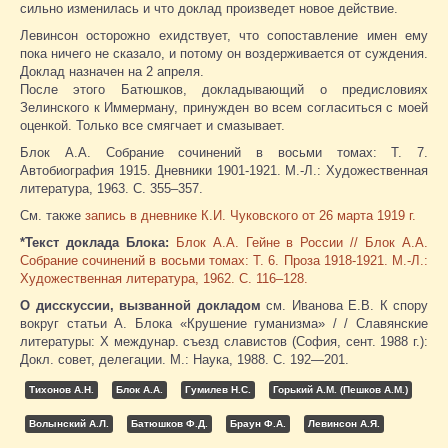
сильно изменилась и что доклад произведет новое действие.
Левинсон осторожно ехидствует, что сопоставление имен ему
пока ничего не сказало, и потому он воздерживается от суждения.
Доклад назначен на 2 апреля.
После этого Батюшков, докладывающий о предисловиях
Зелинского к Иммерману, принужден во всем согласиться с моей
оценкой. Только все смягчает и смазывает.
Блок А.А. Собрание сочинений в восьми томах: Т. 7.
Автобиография 1915. Дневники 1901-1921. М.-Л.: Художественная
литература, 1963. С. 355–357.
См. также
запись в дневнике К.И. Чуковского от 26 марта 1919 г.
*
Текст доклада Блока:
Блок А.А. Гейне в России // Блок А.А.
Собрание сочинений в восьми томах: Т. 6. Проза 1918-1921. М.-Л.:
Художественная литература, 1962. С. 116–128.
О дисскуссии, вызванной докладом
см. Иванова Е.В. К спору
вокруг статьи А. Блока «Крушение гуманизма» / / Славянские
литературы: X междунар. съезд славистов (София, сент. 1988 г.):
Докл. совет, делегации. М.: Наука, 1988. С. 192—201.
Тихонов А.Н.
Блок А.А.
Гумилев Н.С.
Горький А.М. (Пешков А.М.)
Волынский А.Л.
Батюшков Ф.Д.
Браун Ф.А.
Левинсон А.Я.