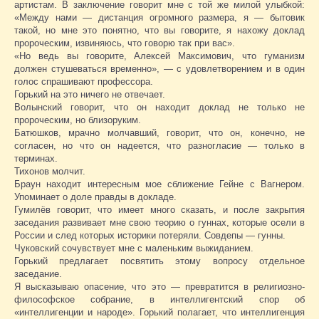
артистам. В заключение говорит мне с той же милой улыбкой:
«Между нами — дистанция огромного размера, я — бытовик
такой, но мне это понятно, что вы говорите, я нахожу доклад
пророческим, извиняюсь, что говорю так при вас».
«Но ведь вы говорите, Алексей Максимович, что гуманизм
должен стушеваться временно», — с удовлетворением и в один
голос спрашивают профессора.
Горький на это ничего не отвечает.
Волынский говорит, что он находит доклад не только не
пророческим, но близоруким.
Батюшков, мрачно молчавший, говорит, что он, конечно, не
согласен, но что он надеется, что разногласие — только в
терминах.
Тихонов молчит.
Браун находит интересным мое сближение Гейне с Вагнером.
Упоминает о доле правды в докладе.
Гумилёв говорит, что имеет много сказать, и после закрытия
заседания развивает мне свою теорию о гуннах, которые осели в
России и след которых историки потеряли. Совдепы — гунны.
Чуковский сочувствует мне с маленьким выжиданием.
Горький предлагает посвятить этому вопросу отдельное
заседание.
Я высказываю опасение, что это — превратится в религиозно-
философское собрание, в интеллигентский спор об
«интеллигенции и народе». Горький полагает, что интеллигенция