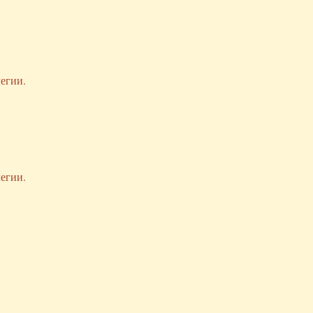
егии.
егии.