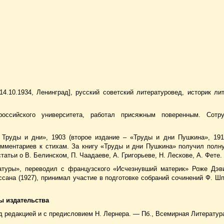
– 14.10.1934, Ленинград], русский советский литературовед, историк ли
российского университета, работал присяжным поверенным. Сотр
 Труды и дни», 1903 (второе издание – «Труды и дни Пушкина», 191
комментариев к стихам. За книгу «Труды и дни Пушкина» получил пол
атьи о В. Белинском, П. Чаадаеве, А. Григорьеве, Н. Лескове, А. Фете.
атуры», переводил с французского «Исчезнувший материк» Роже Дэви
сана (1927), принимал участие в подготовке собраний сочинений Ф. Шп
ы издательства
од редакцией и с предисловием Н. Лернера. — Пб., Всемирная Литература