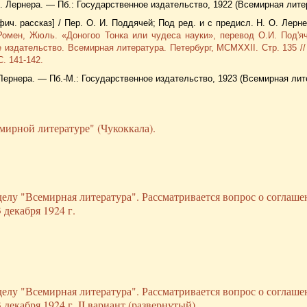
О. Лернера. — Пб.: Государственное издательство, 1922 (Всемирная лите
ич. рассказ] / Пер. О. И. Поддячей; Под ред. и с предисл. Н. О. Лерне
Ромен, Жюль. «Доногоо Тонка или чудеса науки», перевод О.И. Под'я
 издательство. Всемирная литература. Петербург, MCMXXII. Стр. 135 //
. 141-142.
О. Лернера. — Пб.-М.: Государственное издательство, 1923 (Всемирная лит
мирной литературе" (Чукоккала).
елу "Всемирная литература". Рассматривается вопрос о соглаше
 декабря 1924 г.
елу "Всемирная литература". Рассматривается вопрос о соглаше
декабря 1924 г. II вариант (развернутый).