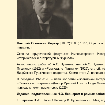
Николай Осипович Лернер
[19.02(03.03.).1877, Одесса 
пушкинист.
Окончил юридический факультет Императорского Ново
исторических и литературных журналах.
Автор многих работ об А.С. Пушкине: книг «А.С. Пушкин.
Пушкина» (1922) и «Рассказы о Пушкине» (1929), статей, 
Лицейского Пушкинского общества. Кроме этого Л. написал ст
В середине 1920-х Л. – член коллегии «Всемирной литер
«Сильна как смерть» и «Доктор Ираклий Глосс» Ги де Мопас
написав к нему предисловие (1929).
Издания, подготовленные Н.О. Лернером в рамках работ
1. Беранже П.-Ж. Песни / Перевод В. Курочкина и Л. Мея, п