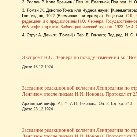
2. Роллан Р. Кола Бреньон / Пер. М. Елагиной; Под ред. Н. 
3. Ромэн Ж. Доногоо-Тонка или Чудеса науки: [Кинематограф
Гос. изд-во, 1922 (Всемирная литература). Рецензии:
С.К. 
редакцией и с предисловием Н.О. Лернера. Государственное
библиофил: критико-библиографический журнал. 1923. № 4. С
4. Струг А. Деньги: [Роман] / Пер. Е. Гонзаго; Под ред. Н. 
Экспромт Н.О. Лернера по поводу изменений во "Все
Дата:
16.12.1924
Заседание редакционной коллегии Ленпредгиза по отд
Ленгизом (после письма И.И. Ионова). Протокол от 23
Архивный шифр:
АГ. Ф. А.Н. Тихонова. Оп. 2. Ед. хр. 240.
Дата:
23.12.1924
Заседание редакционной коллегии Ленпредгиза по отд
Ленгизом (после письма И.И. Ионова). Протокол от 23 