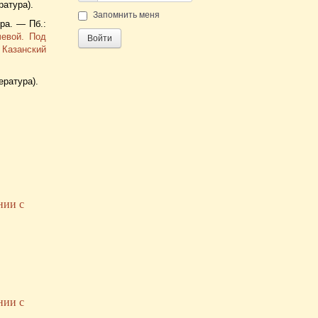
ратура).
Пароль
Запомнить меня
ра. — Пб.:
чевой. Под
Войти
 Казанский
ература).
нии с
нии с