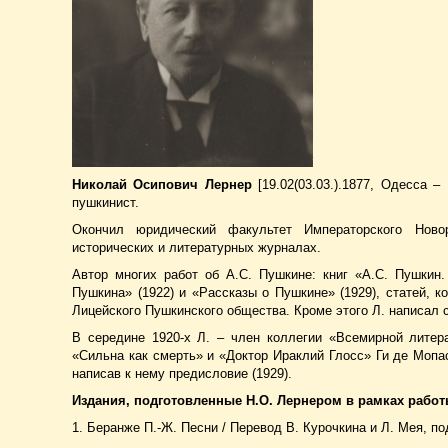
Николай Осипович Лернер
[19.02(03.03.).1877, Одесса 
пушкинист.
Окончил юридический факультет Императорского Ново
исторических и литературных журналах.
Автор многих работ об А.С. Пушкине: книг «А.С. Пушкин.
Пушкина» (1922) и «Рассказы о Пушкине» (1929), статей, 
Лицейского Пушкинского общества. Кроме этого Л. написал ст
В середине 1920-х Л. – член коллегии «Всемирной литер
«Сильна как смерть» и «Доктор Ираклий Глосс» Ги де Мопас
написав к нему предисловие (1929).
Издания, подготовленные Н.О. Лернером в рамках работ
1. Беранже П.-Ж. Песни / Перевод В. Курочкина и Л. Мея, п