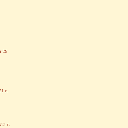
т 26
1 г.
21 г.