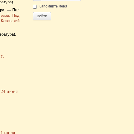
ратура).
Пароль
Запомнить меня
ра. — Пб.:
чевой. Под
Войти
 Казанский
ература).
г.
 24 июня
 1 июля