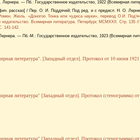
О. Лернера. — Пб.: Государственное издательство, 1922 (Всемирная лите
ич. рассказ] / Пер. О. И. Поддячей; Под ред. и с предисл. Н. О. Лерне
Ромен, Жюль. «Доногоо Тонка или чудеса науки», перевод О.И. Под'я
 издательство. Всемирная литература. Петербург, MCMXXII. Стр. 135 //
. 141-142.
О. Лернера. — Пб.-М.: Государственное издательство, 1923 (Всемирная лит
рная литература". [Западный отдел]. Протокол от 10 июня 1921 
ирная литература" [Западный отдел]. Протокол (стенограмма) от
ирная литература" [Западный отдел]. Протокол (стенограмма) от