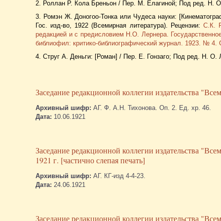
2. Роллан Р. Кола Бреньон / Пер. М. Елагиной; Под ред. Н. 
3. Ромэн Ж. Доногоо-Тонка или Чудеса науки: [Кинематограф
Гос. изд-во, 1922 (Всемирная литература). Рецензии:
С.К. 
редакцией и с предисловием Н.О. Лернера. Государственное
библиофил: критико-библиографический журнал. 1923. № 4. С
4. Струг А. Деньги: [Роман] / Пер. Е. Гонзаго; Под ред. Н. 
Заседание редакционной коллегии издательства "Всеми
Архивный шифр:
АГ. Ф. А.Н. Тихонова. Оп. 2. Ед. хр. 46.
Дата:
10.06.1921
Заседание редакционной коллегии издательства "Всем
1921 г. [частично слепая печать]
Архивный шифр:
АГ. КГ-изд 4-4-23.
Дата:
24.06.1921
Заседание редакционной коллегии издательства "Всем