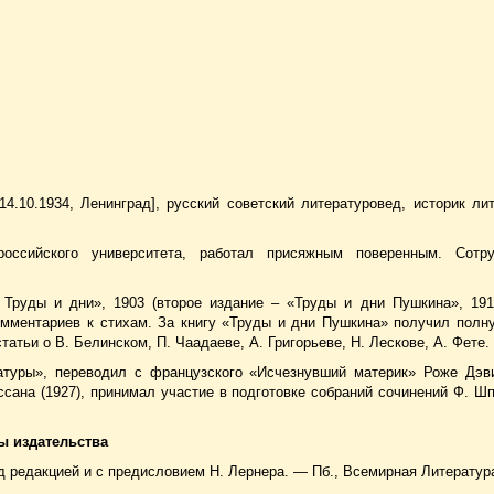
– 14.10.1934, Ленинград], русский советский литературовед, историк ли
российского университета, работал присяжным поверенным. Сотр
 Труды и дни», 1903 (второе издание – «Труды и дни Пушкина», 191
комментариев к стихам. За книгу «Труды и дни Пушкина» получил пол
атьи о В. Белинском, П. Чаадаеве, А. Григорьеве, Н. Лескове, А. Фете.
атуры», переводил с французского «Исчезнувший материк» Роже Дэви
сана (1927), принимал участие в подготовке собраний сочинений Ф. Шп
ы издательства
од редакцией и с предисловием Н. Лернера. — Пб., Всемирная Литература