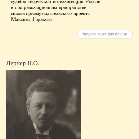
Искать
Лернер Н.О.