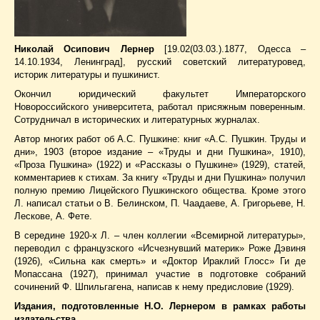
Николай Осипович Лернер
[19.02(03.03.).1877, Одесса –
14.10.1934, Ленинград], русский советский литературовед,
историк литературы и пушкинист.
Окончил юридический факультет Императорского
Новороссийского университета, работал присяжным поверенным.
Сотрудничал в исторических и литературных журналах.
Автор многих работ об А.С. Пушкине: книг «А.С. Пушкин. Труды и
дни», 1903 (второе издание – «Труды и дни Пушкина», 1910),
«Проза Пушкина» (1922) и «Рассказы о Пушкине» (1929), статей,
комментариев к стихам. За книгу «Труды и дни Пушкина» получил
полную премию Лицейского Пушкинского общества. Кроме этого
Л. написал статьи о В. Белинском, П. Чаадаеве, А. Григорьеве, Н.
Лескове, А. Фете.
В середине 1920-х Л. – член коллегии «Всемирной литературы»,
переводил с французского «Исчезнувший материк» Роже Дэвиня
(1926), «Сильна как смерть» и «Доктор Ираклий Глосс» Ги де
Мопассана (1927), принимал участие в подготовке собраний
сочинений Ф. Шпильгагена, написав к нему предисловие (1929).
Издания, подготовленные Н.О. Лернером в рамках работы
издательства