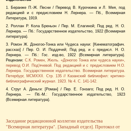
1. Беранже П.-Ж. Песни / Перевод В. Курочкина и Л. Мея, под
редакцией и с предисловием Н. Лернера. — Пб., Всемирная
Литература, 1919.
2. Роллан Р. Кола Бреньон / Пер. М. Елагиной; Под ред. Н. О.
Лернера. — Пб.: Государственное издательство, 1922 (Всемирная
литература).
3. Ромэн Ж. Доногоо-Тонка или Чудеса науки: [Кинематографич.
рассказ] / Пер. О. И. Поддячей; Под ред. и с предисл. Н. О.
Лернера. — Пб.: Гос. изд-во, 1922 (Всемирная литература).
Рецензии:
С.К. Ромен, Жюль. «Доногоо Тонка или чудеса науки»,
перевод О.И. Под'ячевой. Под редакцией и с предисловием Н.О.
Лернера. Государственное издательство. Всемирная литература.
Петербург, MCMXXII. Стр. 135 // Казанский библиофил: критико-
библиографический журнал. 1923. № 4. С. 141-142.
4. Струг А. Деньги: [Роман] / Пер. Е. Гонзаго; Под ред. Н. О.
Лернера. — Пб.-М.: Государственное издательство, 1923
(Всемирная литература).
Заседание редакционной коллегии издательства
"Всемирная литература". [Западный отдел]. Протокол от