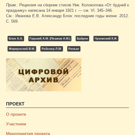
Прим
.: Рецензия на сборник стихов Ник. Колоколова «От будней к
празднику» написана 14 января 1921 г. — см. VI. 345–346.
См.: Иванова Е.В. Александр Блок: последние годы жизни. 2012.
С. 569.
Блок А.А.
Горький А.М. (Пешков А.М.)
Байрон
Чуковский К.И.
Жирмунский В.М.
Рейснер Л.М.
Рильке
ПРОЕКТ
О проекте
Участники
Мероприятия проекта