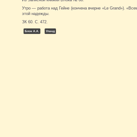
Утро — работа над Гейне (кончена вчерне «Le Grand»). «Вс
этой надежды.
ЗК 60. С. 472.
Блок А.А.
Уланд