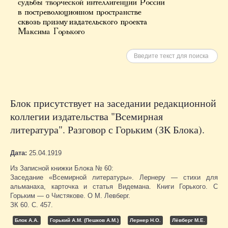
Искать
Блок присутствует на заседании редакционной
коллегии издательства "Всемирная
литература". Разговор с Горьким (ЗК Блока).
Дата:
25.04.1919
Из Записной книжки Блока № 60:
Заседание «Всемирной литературы». Лернеру — стихи для
альманаха, карточка и статья Видемана. Книги Горького. С
Горьким — о Чистякове. О М. Левберг.
ЗК 60. С. 457.
Блок А.А.
Горький А.М. (Пешков А.М.)
Лернер Н.О.
Лёвберг М.Е.