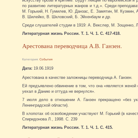
искусству прозы и критике. Будут лекции по европейской и 
по развитию литературных жанров и т.д.». Среди преподава
М. Горький, Н. Гумилев, Ю. Данзас, Е. Замятин, М. Кузмин, 
В. Шилейко, В. Шкловский, Б. Эйхенбаум и др.
Среди слушателей студии в 1919: А. Векслер, М. Зощенко, Л.
Литературная жизнь России. Т. 1. Ч. 1. С. 417-418.
Арестована переводчица А.В. Ганзен.
Категория:
События
Дата:
19.06.1919
Арестована в качестве заложницы переводчица А. Ганзен.
Ей предъявлено обвинение в том, что она «является женой 
уехал в Данию и оттуда не вернулся».
7 июля дело в отношении А. Ганзен прекращено «без ук
Ленинградской области).
В хлопотах об освобождении участвуют М. Горький (в качест
Спиридонова Л., 1998. С. 239
Литературная жизнь России. Т. 1. Ч. 1. С. 415.