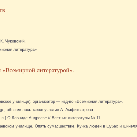
тв
К. Чуковский.
мирная литература»
й «Всемирной литературой».
вское училище); организатор — изд-во «Всемирная литература».
 др.; объявлялось также участие А. Амфитеатрова.
Б.п.] О Леониде Андрееве // Вестник литературы № 11.
ишевском училище. Опять сумасшествие. Кучка людей в шубах и шинел