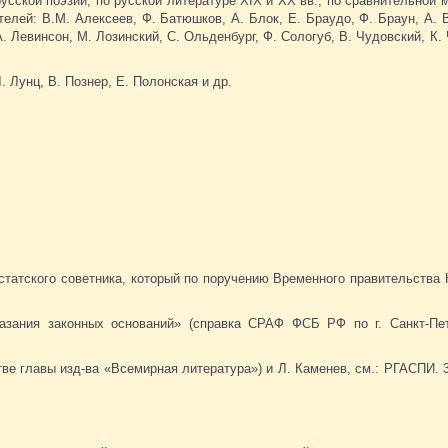
русской поэзии, по русской литературе XIX и XX вв., по сравнительной 
телей: В.М. Алексеев, Ф. Батюшков, А. Блок, Е. Браудо, Ф. Браун, А. 
А. Левинсон, М. Лозинский, С. Ольденбург, Ф. Сологуб, В. Чудовский, К.
 Лунц, В. Познер, Е. Полонская и др.
статского советника, который по поручению Временного правительства 
азания законных оснований» (справка СРАФ ФСБ РФ по г. Санкт-Пе
ве главы изд-ва «Всемирная литература») и Л. Каменев, см.: РГАСПИ. 32