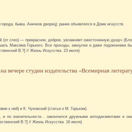
города, бывш. Аничков дворец); ранее объявлялся в Доме искусств.
ой (от слез) — прекрасное, доброе, увлажняет ожесточенную душу» (Блок
шать Максима Горького. Все проходы, закоулки и даже подоконники б
венский В.?] // Жизнь Искусства. 23 июля).
на вечере студии издательства «Всемирная литерат
е к ней) и К. Чуковский (статья о М. Горьком).
, и по значительности... закончился дружными аплодисментами и о
ственский В.?] // Жизнь Искусства. 16 июля)