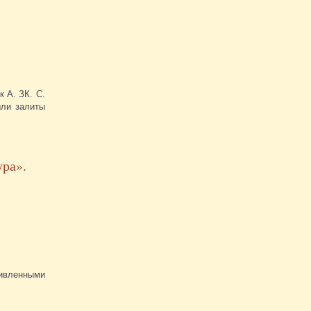
 А. ЗК. С.
ыли залиты
ура».
живленными