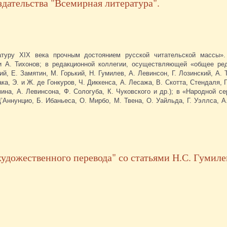
здательства "Всемирная литература".
туру XIX века прочным достоянием русской читательской массы».
и А. Тихонов; в редакционной коллегии, осуществляющей «общее ре
й, Е. Замятин, М. Горький, Н. Гумилев, А. Левинсон, Г. Лозинский, А. Т
ка, Э. и Ж. де Гонкуров, Ч. Диккенса, А. Лесажа, В. Скотта, Стендаля, 
ина, А. Левинсона, Ф. Сологуба, К. Чуковского и др.); в «Народной се
’Аннунцио, Б. Ибаньеса, О. Мирбо, М. Твена, О. Уайльда, Г. Уэллса, А
удожественного перевода" со статьями Н.С. Гумиле