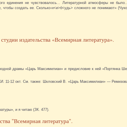
ого единения не чувствовалось... Литературной атмосферы не было.
е, чтобы создать ее. Сколько-н<и>б<удь> сложного не понимают» (Чуко
 студии издательства «Всемирная литература».
ародной драмы «Царь Максимилиан» и предисловие к ней «Портянка Ше
 ЖИ. 11-12 окт. См. также: Шкловский В. «Царь Максимилиан» — Ремизова
туры», и я читаю (ЗК. 477).
ства "Всемирная литература".