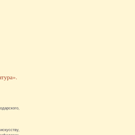
атура».
одарского,
искусству,