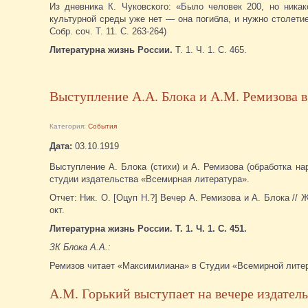
Из дневника К. Чуковского: «Было человек 200, но никак
культурной среды уже нет — она погибла, и нужно столети
Собр. соч. Т. 11. С. 263-264)
Литературна жизнь России.
Т. 1. Ч. 1. С. 465.
Выступление А.А. Блока и А.М. Ремизова в
Категория:
События
Дата:
03.10.1919
Выступление А. Блока (стихи) и А. Ремизова (обработка н
студии издательства «Всемирная литература».
Отчет: Ник. О. [Оцуп Н.?] Вечер А. Ремизова и А. Блока //
окт.
Литературна жизнь России. Т. 1. Ч. 1. С. 451.
ЗК Блока А.А.:
Ремизов читает «Максимилиана» в Студии «Всемирной литера
А.М. Горький выступает на вечере издатель