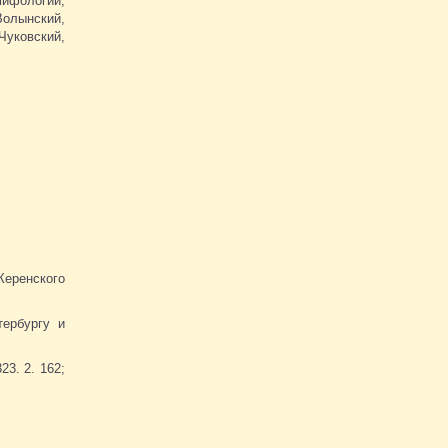
мифологии,
Волынский,
 Чуковский,
Керенского
тербургу и
3. 2. 162;