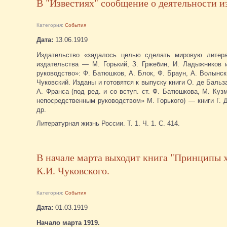
В "Известиях" сообщение о деятельности и
Категория:
События
Дата:
13.06.1919
Издательство «задалось целью сделать мировую литера
издательства — М. Горький, З. Гржебин, И. Ладыжников 
руководство»: Ф. Батюшков, А. Блок, Ф. Браун, А. Волынски
Чуковский. Изданы и готовятся к выпуску книги О. де Бальза
А. Франса (под ред. и со вступ. ст. Ф. Батюшкова, М. Кузм
непосредственным руководством» М. Горького) — книги Г. Д
др.
Литературная жизнь России. Т. 1. Ч. 1. С. 414.
В начале марта выходит книга "Принципы х
К.И. Чуковского.
Категория:
События
Дата:
01.03.1919
Начало марта 1919.