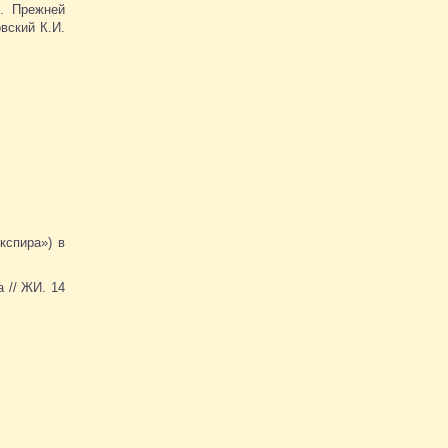
.. Прежней
вский К.И.
кспира») в
 // ЖИ. 14