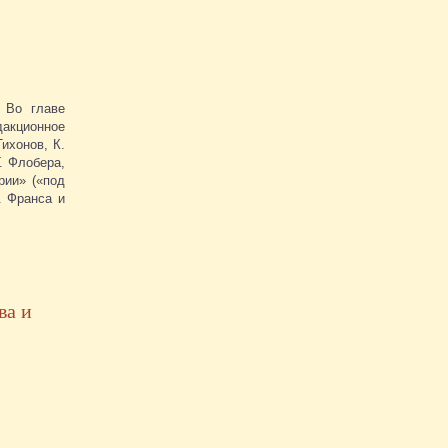
 Во главе
дакционное
ихонов, К.
Г. Флобера,
рии» («под
. Франса и
ва и