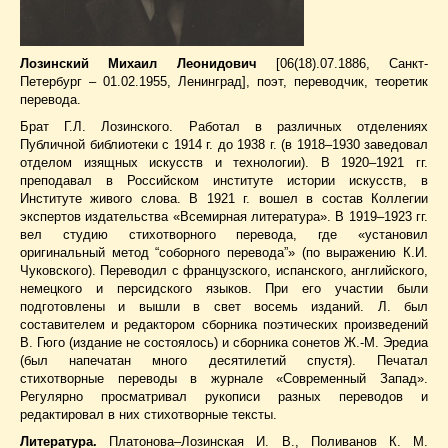
Лозинский Михаил Леонидович
[06(18).07.1886, Санкт-
Петербург – 01.02.1955, Ленинград], поэт, переводчик, теоретик
перевода.
Брат Г.Л. Лозинского. Работал в различных отделениях
Публичной библиотеки с 1914 г. до 1938 г. (в 1918–1930 заведовал
отделом изящных искусств и технологии). В 1920–1921 гг.
преподавал в Российском институте истории искусств, в
Институте живого слова. В 1921 г. вошел в состав Коллегии
экспертов издательства «Всемирная литература». В 1919–1923 гг.
вел студию стихотворного перевода, где «установил
оригинальный метод “соборного перевода”» (по выражению К.И.
Чуковского). Переводил с французского, испанского, английского,
немецкого и персидского языков. При его участии были
подготовлены и вышли в свет восемь изданий. Л. был
составителем и редактором сборника поэтических произведений
В. Гюго (издание не состоялось) и сборника сонетов Ж.-М. Эредиа
(был напечатан много десятилетий спустя). Печатал
стихотворные переводы в журнале «Современный Запад».
Регулярно просматривал рукописи разных переводов и
редактировал в них стихотворные тексты.
Литература.
Платонова–Лозинская И. В., Поливанов К. М.