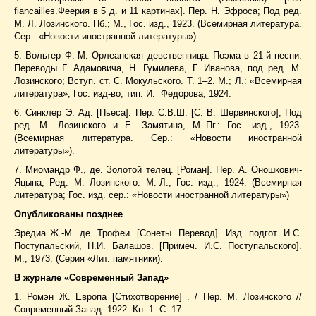
fiancailles.Феерия в 5 д. и 11 картинах]. Пер. Н. Эфроса; Под ред.
М. Л. Лозинского. Пб.; М., Гос. изд., 1923. (Всемирная литература.
Сер.: «Новости иностранной литературы»).
5. Вольтер Ф.-М. Орлеанская девственница. Поэма в 21-й песни.
Переводы Г. Адамовича, Н. Гумилева, Г. Иванова, под ред. М.
Лозинского; Вступ. ст. С. Мокульского. Т. 1–2. М.; Л.: «Всемирная
литература», Гос. изд-во, тип. И. Федорова, 1924.
6. Синклер Э. Ад. [Пьеса]. Пер. С.В.Ш. [С. В. Шервинского]; Под
ред. М. Лозинского и Е. Замятина, М.-Пг.: Гос. изд., 1923.
(Всемирная литература. Сер.: «Новости иностранной
литературы»).
7. Миомандр Ф., де. Золотой телец. [Роман]. Пер. А. Оношкович-
Яцына; Ред. М. Лозинского. М.-Л., Гос. изд., 1924. (Всемирная
литература; Гос. изд. сер.: «Новости иностранной литературы»)
Опубликованы позднее
Эредиа Ж.-М. де. Трофеи. [Сонеты. Перевод]. Изд. подгот. И.С.
Поступальский, Н.И. Балашов. [Примеч. И.С. Поступальского].
М., 1973. (Серия «Лит. памятники).
В журнале «Современный Запад»
1. Ромэн Ж. Европа [Стихотворение] . / Пер. М. Лозинского //
Современный Запад. 1922. Кн. 1. С. 17.