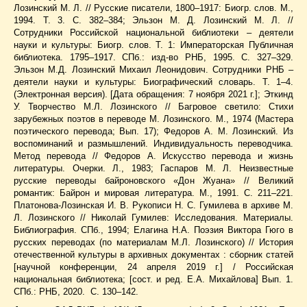
Лозинский М. Л. // Русские писатели, 1800–1917: Биогр. слов. М.,
1994. Т. 3. С. 382–384; Эльзон М. Д. Лозинский М. Л. //
Сотрудники Российской национальной библиотеки – деятели
науки и культуры: Биогр. слов. Т. 1: Императорская Публичная
библиотека. 1795–1917. СПб.: изд-во РНБ, 1995. С. 327–329.
Эльзон М.Д. Лозинский Михаил Леонидович. Сотрудники РНБ –
деятели науки и культуры: Биографический словарь. Т. 1–4.
(
Электронная версия
). [Дата обращения: 7 ноября 2021 г.]; Эткинд
У. Творчество М.Л. Лозинского // Багровое светило: Стихи
зарубежных поэтов в переводе М. Лозинского. М., 1974 (Мастера
поэтического перевода; Вып. 17); Федоров А. М. Лозинский. Из
воспоминаний и размышлений. Индивидуальность переводчика.
Метод перевода // Федоров А. Искусство перевода и жизнь
литературы. Очерки. Л., 1983; Гаспаров М. Л. Неизвестные
русские переводы байроновского «Дон Жуана» // Великий
романтик: Байрон и мировая литература. М., 1991. C. 211–221.
Платонова-Лозинская И. В. Рукописи Н. С. Гумилева в архиве М.
Л. Лозинского // Николай Гумилев: Исследования. Материалы.
Библиография. СПб., 1994; Елагина Н.А. Поэзия Виктора Гюго в
русских переводах (по материалам М.Л. Лозинского) // История
отечественной культуры в архивных документах : сборник статей
[научной конференции, 24 апреля 2019 г.] / Российская
национальная библиотека; [сост. и ред. Е.А. Михайлова] Вып. 1.
СПб.: РНБ, 2020. C. 130–142.