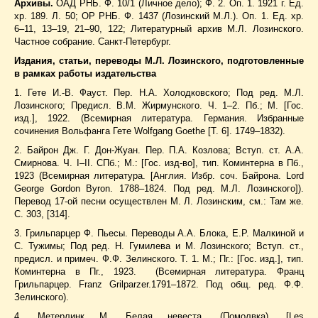
Архивы.
ОАД РНБ. Ф. 10/1 (Личное дело); Ф. 2. Оп. 1. 1921 г. Ед.
хр. 189. Л. 50; ОР РНБ. Ф. 1437 (Лозинский М.Л.). Оп. 1. Ед. хр.
6–11, 13–19, 21–90, 122; Литературный архив М.Л. Лозинского.
Частное собрание. Санкт-Петербург.
Издания, статьи, переводы М.Л. Лозинского, подготовленные
в рамках работы издательства
1. Гете И.-В. Фауст. Пер. Н.А. Холодковского; Под ред. М.Л.
Лозинского; Предисл. В.М. Жирмунского. Ч. 1–2. Пб.; М. [Гос.
изд.], 1922. (Всемирная литература. Германия. Избранные
сочинения Вольфанга Гете Wolfgang Goethe [Т. 6]. 1749–1832).
2. Байрон Дж. Г. Дон-Жуан. Пер. П.А. Козлова; Вступ. ст. А.А.
Смирнова. Ч. I–II. СПб.; М.: [Гос. изд-во], тип. Коминтерна в Пб.,
1923 (Всемирная литература. [Англия. Избр. соч. Байрона. Lord
George Gordon Byron. 1788–1824. Под ред. М.Л. Лозинского]).
Перевод 17-ой песни осуществлен М. Л. Лозинским, см.: Там же.
С. 303, [314].
3. Грильпарцер Ф. Пьесы. Переводы А.А. Блока, Е.Р. Малкиной и
С. Тужимы; Под ред. Н. Гумилева и М. Лозинского; Вступ. ст.,
предисл. и примеч. Ф.Ф. Зелинского. Т. 1. М.; Пг.: [Гос. изд.], тип.
Коминтерна в Пг., 1923. (Всемирная литература. Франц
Грильпарцер. Franz Grilparzer.1791–1872. Под общ. ред. Ф.Ф.
Зелинского).
4. Метерлинк М. Белая невеста. (Помолвка). [Les