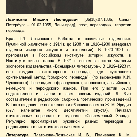
Лозинский Михаил Леонидович
[06(18).07.1886, Санкт-
Петербург – 01.02.1955, Ленинград], поэт, переводчик, теоретик
перевода.
Брат Г.Л. Лозинского. Работал в различных отделениях
Публичной библиотеки с 1914 г. до 1938 г. (в 1918–1930 заведовал
отделом изящных искусств и технологии). В 1920–1921 гг.
преподавал в Российском институте истории искусств, в
Институте живого слова. В 1921 г. вошел в состав Коллегии
экспертов издательства «Всемирная литература». В 1919–1923 гг.
вел студию стихотворного перевода, где «установил
оригинальный метод “соборного перевода”» (по выражению К.И.
Чуковского). Переводил с французского, испанского, английского,
немецкого и персидского языков. При его участии были
подготовлены и вышли в свет восемь изданий. Л. был
составителем и редактором сборника поэтических произведений
В. Гюго (издание не состоялось) и сборника сонетов Ж.-М. Эредиа
(был напечатан много десятилетий спустя). Печатал
стихотворные переводы в журнале «Современный Запад».
Регулярно просматривал рукописи разных переводов и
редактировал в них стихотворные тексты.
Литература.
Платонова–Лозинская И. В., Поливанов К. М.