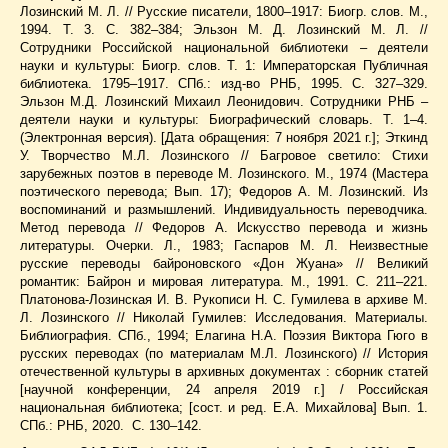
Лозинский М. Л. // Русские писатели, 1800–1917: Биогр. слов. М.,
1994. Т. 3. С. 382–384; Эльзон М. Д. Лозинский М. Л. //
Сотрудники Российской национальной библиотеки – деятели
науки и культуры: Биогр. слов. Т. 1: Императорская Публичная
библиотека. 1795–1917. СПб.: изд-во РНБ, 1995. С. 327–329.
Эльзон М.Д. Лозинский Михаил Леонидович. Сотрудники РНБ –
деятели науки и культуры: Биографический словарь. Т. 1–4.
(
Электронная версия
). [Дата обращения: 7 ноября 2021 г.]; Эткинд
У. Творчество М.Л. Лозинского // Багровое светило: Стихи
зарубежных поэтов в переводе М. Лозинского. М., 1974 (Мастера
поэтического перевода; Вып. 17); Федоров А. М. Лозинский. Из
воспоминаний и размышлений. Индивидуальность переводчика.
Метод перевода // Федоров А. Искусство перевода и жизнь
литературы. Очерки. Л., 1983; Гаспаров М. Л. Неизвестные
русские переводы байроновского «Дон Жуана» // Великий
романтик: Байрон и мировая литература. М., 1991. C. 211–221.
Платонова-Лозинская И. В. Рукописи Н. С. Гумилева в архиве М.
Л. Лозинского // Николай Гумилев: Исследования. Материалы.
Библиография. СПб., 1994; Елагина Н.А. Поэзия Виктора Гюго в
русских переводах (по материалам М.Л. Лозинского) // История
отечественной культуры в архивных документах : сборник статей
[научной конференции, 24 апреля 2019 г.] / Российская
национальная библиотека; [сост. и ред. Е.А. Михайлова] Вып. 1.
СПб.: РНБ, 2020. C. 130–142.