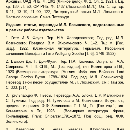
Архивы.
ОАД РНБ. Ф. 10/1 (Личное дело); Ф. 2. Оп. 1. 1921 г. Ед.
хр. 189. Л. 50; ОР РНБ. Ф. 1437 (Лозинский М.Л.). Оп. 1. Ед. хр.
6–11, 13–19, 21–90, 122; Литературный архив М.Л. Лозинского.
Частное собрание. Санкт-Петербург.
Издания, статьи, переводы М.Л. Лозинского, подготовленные
в рамках работы издательства
1. Гете И.-В. Фауст. Пер. Н.А. Холодковского; Под ред. М.Л.
Лозинского; Предисл. В.М. Жирмунского. Ч. 1–2. Пб.; М. [Гос.
изд.], 1922. (Всемирная литература. Германия. Избранные
сочинения Вольфанга Гете Wolfgang Goethe [Т. 6]. 1749–1832).
2. Байрон Дж. Г. Дон-Жуан. Пер. П.А. Козлова; Вступ. ст. А.А.
Смирнова. Ч. I–II. СПб.; М.: [Гос. изд-во], тип. Коминтерна в Пб.,
1923 (Всемирная литература. [Англия. Избр. соч. Байрона. Lord
George Gordon Byron. 1788–1824. Под ред. М.Л. Лозинского]).
Перевод 17-ой песни осуществлен М. Л. Лозинским, см.: Там же.
С. 303, [314].
3. Грильпарцер Ф. Пьесы. Переводы А.А. Блока, Е.Р. Малкиной и
С. Тужимы; Под ред. Н. Гумилева и М. Лозинского; Вступ. ст.,
предисл. и примеч. Ф.Ф. Зелинского. Т. 1. М.; Пг.: [Гос. изд.], тип.
Коминтерна в Пг., 1923. (Всемирная литература. Франц
Грильпарцер. Franz Grilparzer.1791–1872. Под общ. ред. Ф.Ф.
Зелинского).
4. Метерлинк М. Белая невеста. (Помолвка). [Les