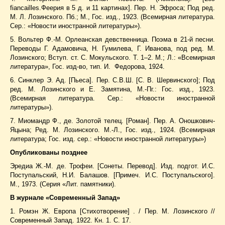
fiancailles.Феерия в 5 д. и 11 картинах]. Пер. Н. Эфроса; Под ред.
М. Л. Лозинского. Пб.; М., Гос. изд., 1923. (Всемирная литература.
Сер.: «Новости иностранной литературы»).
5. Вольтер Ф.-М. Орлеанская девственница. Поэма в 21-й песни.
Переводы Г. Адамовича, Н. Гумилева, Г. Иванова, под ред. М.
Лозинского; Вступ. ст. С. Мокульского. Т. 1–2. М.; Л.: «Всемирная
литература», Гос. изд-во, тип. И. Федорова, 1924.
6. Синклер Э. Ад. [Пьеса]. Пер. С.В.Ш. [С. В. Шервинского]; Под
ред. М. Лозинского и Е. Замятина, М.-Пг.: Гос. изд., 1923.
(Всемирная литература. Сер.: «Новости иностранной
литературы»).
7. Миомандр Ф., де. Золотой телец. [Роман]. Пер. А. Оношкович-
Яцына; Ред. М. Лозинского. М.-Л., Гос. изд., 1924. (Всемирная
литература; Гос. изд. сер.: «Новости иностранной литературы»)
Опубликованы позднее
Эредиа Ж.-М. де. Трофеи. [Сонеты. Перевод]. Изд. подгот. И.С.
Поступальский, Н.И. Балашов. [Примеч. И.С. Поступальского].
М., 1973. (Серия «Лит. памятники).
В журнале «Современный Запад»
1. Ромэн Ж. Европа [Стихотворение] . / Пер. М. Лозинского //
Современный Запад. 1922. Кн. 1. С. 17.