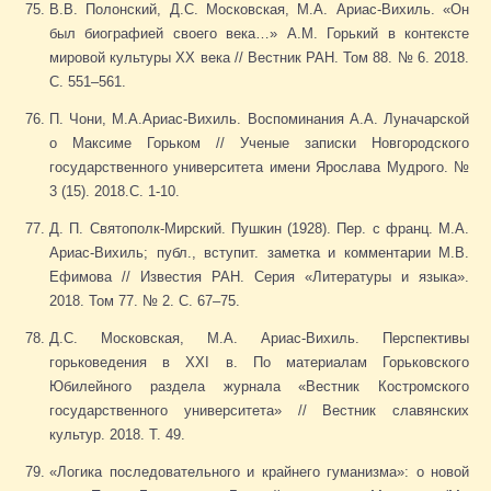
В.В. Полонский, Д.С. Московская, М.А. Ариас-Вихиль. «Он
был биографией своего века…» А.М. Горький в контексте
мировой культуры ХХ века // Вестник РАН. Том 88. № 6. 2018.
С. 551–561.
П. Чони, М.А.Ариас-Вихиль. Воспоминания А.А. Луначарской
о Максиме Горьком // Ученые записки Новгородского
государственного университета имени Ярослава Мудрого. №
3 (15). 2018.С. 1-10.
Д. П. Святополк-Мирский. Пушкин (1928). Пер. с франц. М.А.
Ариас-Вихиль; публ., вступит. заметка и комментарии М.В.
Ефимова // Известия РАН. Серия «Литературы и языка».
2018. Том 77. № 2. С. 67–75.
Д.С. Московская, М.А. Ариас-Вихиль. Перспективы
горьковедения в ХХI в. По материалам Горьковского
Юбилейного раздела журнала «Вестник Костромского
государственного университета» // Вестник славянских
культур. 2018. Т. 49.
«Логика последовательного и крайнего гуманизма»: о новой