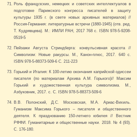
Роль французских, немецких и советских интеллектуалов в
подготовке Парижского конгресса писателей в защиту
культуры 1935 г. (в свете новых архивных материалов) //
Россия-Германия: литературные встречи (1880-1945) (отв. ред.
Т. Кудрявцева). М.: ИМЛИ РАН, 2017 768 с. ISBN 978-5-9208-
0519-5
Пейзажи Августа Стриндберга: конвульсивная красота //
Символизм: Новые ракурсы. М., Канон-плюс, 2017. 640 с.
ISBN 978-5-88373-509-6 С. 211-223
Горький и Италия: К 100-летию окончания каприйской одиссеи
писателя (по материалам Архива А.М. Горького)// Максим
Горький и художественная культура символизма. М.,
Азбуковник, 2017. с. С. ISBN 978-5-88373-509-6
В.В. Полонский, Д.С. Московская, М.А. Ариас-Вихиль.
Гуманизм Максима Горького – писателя и общественного
деятеля. К празднованию 150-летнего юбилея // Вестник
РФФИ. Гуманитарные и общественные науки. 2018. № 4 (93).
С. 176-180.