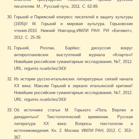
писателям. М., Русский путь, 2011. С. 62-89.
Горький и Парижский конгресс писателей в защиту культуры
(1935)// М. Горький и мировая культура. Горьковские
чтения-2010. Нижний Новгород-ИМЛИ РАН: РИ «Бегемот»,
2012. С. 25-39.
Горький, Роллан, Барбюс: дискуссия вокруг
антироллановских выступлений журнала «Кларте»//
Новейшие российские гуманитарные исследования, №7, 2012.
URL: nrgumis.ru›articles/343/
Из истории русско-итальянских литературных связей начала
ХХ века: Максим Горький в зеркале итальянской критики//
Новейшие российские гуманитарные исследования, №7, 2012.
URL: nrgumis.ru›articles/343/
Об источнике статьи М. Горького «Поль Верлен и
декаденты»// Текстологический временник. Русская
литература XX века: Вопросы текстологии и
источниковедения. Кн. 2. Москва: ИМЛИ РАН, 2012. С. 353–
367.