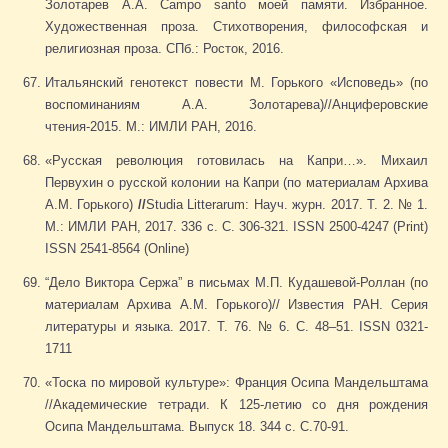
Золотарев А.А. Campo santo моей памяти. Избранное.
Художественная проза. Стихотворения, философская и
религиозная проза. СПб.: Росток, 2016.
Итальянский генотекст повести М. Горького «Исповедь» (по
воспоминаниям А.А. Золотарева)//Анциферовские
чтения-2015. М.: ИМЛИ РАН, 2016.
«Русская революция готовилась на Капри…». Михаил
Первухин о русской колонии на Капри (по материалам Архива
А.М. Горького)
//
Studia Litterarum: Науч. журн. 2017. Т. 2. № 1.
М.: ИМЛИ РАН, 2017. 336 с. С. 306-321. ISSN 2500-4247 (Print)
ISSN 2541-8564 (Online)
“Дело Виктора Сержа” в письмах М.П. Кудашевой-Роллан (по
материалам Архива А.М. Горького)// Известия РАН. Серия
литературы и языка. 2017. Т. 76. № 6. С. 48–51. ISSN 0321-
1711
«Тоска по мировой культуре»: Франция Осипа Мандельштама
//Академические тетради. К 125-летию со дня рождения
Осипа Мандельштама. Выпуск 18. 344 с. С.70-91.