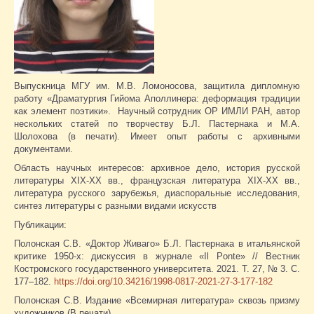
Выпускница МГУ им. М.В. Ломоносова, защитила дипломную
работу «Драматургия Гийома Аполлинера: деформация традиции
как элемент поэтики». Научный сотрудник ОР ИМЛИ РАН, автор
нескольких статей по творчеству Б.Л. Пастернака и М.А.
Шолохова (в печати). Имеет опыт работы с архивными
документами.
Область научных интересов: архивное дело, история русской
литературы XIX-XX вв., французская литература XIX-XX вв.,
литература русского зарубежья, диаспоральные исследования,
синтез литературы с разными видами искусств
Публикации:
Полонская С.В. «Доктор Живаго» Б.Л. Пастернака в итальянской
критике 1950-х: дискуссия в журнале «Il Ponte» // Вестник
Костромского государственного университета. 2021. Т. 27, № 3. С.
177–182.
https://doi.org/10.34216/1998-0817-2021-27-3-177-182
Полонская С.В. Издание «Всемирная литература» сквозь призму
художников (В печати).