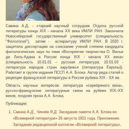
Савина А.Д. - старший научный сотрудник Отдела русской
литературы конца XIX - начала XX века ИМЛИ РАН. Закончила
Новосибирский государственный университет (специальность
"Филология"), затем - аспирантуру ИМЛИ РАН. В 2020 г.
защитила диссертацию на соискание ученой степени кандидата
филологических наук по теме «Восприятие творчества О. Вилье
де Лиль-Адана в России конца XIX - начала ХХ века»
(специальность 10.01.01 – русская литература; 10.01.03 -
литература народов стран зарубежья (литература Европы)).
Работает в группе издания ПССП А.А. Блока. Автор ряда статей о
рецепции французской литературы в России рубежа XIX - ХХ вв.
Область научных интересов: литература «серебряного века»,
русско-французские литературные связи на рубеже XIX–XX
веков, поздняя проза А.А. Блока.
Публикации:
Савина А.Д., Чечнёв Я.Д.
Заседание памяти А.А. Блока во
«Всемирной литературе» 26 августа 1921 года. Приложение.
Заседание редакционной коллегии «Всемирной литературы»,