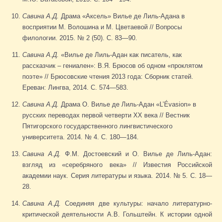
Савина А.Д.
Драма «Аксель» Вилье де Лиль-Адана в
восприятии М. Волошина и М. Цветаевой // Вопросы
филологии. 2015. № 2 (50). С. 83—90.
Савина А.Д.
«Вилье де Лиль-Адан как писатель, как
рассказчик – гениален»: В.Я. Брюсов об одном «проклятом
поэте» // Брюсовские чтения 2013 года: Сборник статей.
Ереван: Лингва, 2014. С. 574—583.
Савина А.Д.
Драма О. Вилье де Лиль-Адан «L’Évasion» в
русских переводах первой четверти XX века // Вестник
Пятигорского государственного лингвистического
университета. 2014. № 4. С. 180—184.
Савина А.Д.
Ф.М. Достоевский и О. Вилье де Лиль-Адан:
взгляд из «серебряного века» // Известия Российской
академии наук. Серия литературы и языка. 2014. № 5. С. 18—
28.
Савина А.Д.
Соединяя две культуры: начало литературно-
критической деятельности А.В. Гольштейн. К истории одной