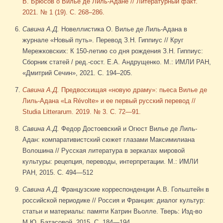
В. Брюсов о Вилье де Лиль-Адане // Литературный факт.
2021. № 1 (19). С. 268–286.
Савина А.Д.
Новеллистика О. Вилье де Лиль-Адана в
журнале «Новый путь». Перевод З.Н. Гиппиус // Круг
Мережковских: К 150-летию со дня рождения З.Н. Гиппиус:
Сборник статей / ред.-сост. Е.А. Андрущенко. М.: ИМЛИ РАН,
«Дмитрий Сечин», 2021. С. 194–205.
Савина А.Д.
Предвосхищая «новую драму»: пьеса Вилье де
Лиль-Адана «La Révolte» и ее первый русский перевод //
Studia Litterarum. 2019. № 3. С. 72—91.
Савина А.Д.
Федор Достоевский и Огюст Вилье де Лиль-
Адан: компаративистский сюжет глазами Максимилиана
Волошина // Русская литература в зеркалах мировой
культуры: рецепция, переводы, интерпретации. М.: ИМЛИ
РАН, 2015. С. 494—512
Савина А.Д.
Французские корреспонденции А.В. Гольштейн в
российской периодике // Россия и Франция: диалог культур:
статьи и материалы: памяти Катрин Вьолле. Тверь: Изд-во
М.Ю. Батасовой, 2015. С. 184—194.