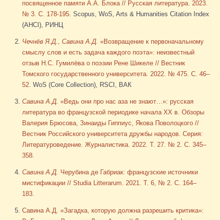
посвященное памяти А.А. Блока // Русская литература. 2023.
№ 3. С. 178-195.
Scopus, WoS, Arts & Humanities Citation Index
(AHCI), РИНЦ
Чечнёв Я.Д., Савина А.Д.
«Возвращение к первоначальному
смыслу слов и есть задача каждого поэта»: неизвестный
отзыв Н.С. Гумилёва о поэзии Рене Шикеле // Вестник
Томского государственного университета. 2022. № 475. С. 46–
52
. WoS (Core Collection), RSCI, ВАК
Савина А.Д.
«Ведь они про нас аза не знают…»: русская
литература во французской периодике начала XX в. Обзоры
Валерия Брюсова, Зинаиды Гиппиус, Якова Поволоцкого //
Вестник Российского университета дружбы народов. Серия:
Литературоведение. Журналистика. 2022. Т. 27. № 2. С. 345–
358.
Савина А.Д.
Черубина де Габриак: французские источники
мистификации // Studia Litterarum. 2021. Т. 6, № 2. С. 164–
183.
Савина А.Д. «Загадка, которую должна разрешить критика»: