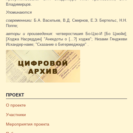
Владимирцов.
Упоминаются
современники
: Б.А. Васильев, В.Д. Смирнов, Е.Э. Бертельс, Н.Н.
Поппе;
авторы и произведения:
четверостишия Бо-Цзо-И [Бо Цзюйи];
[Ходжа Насреддин] "Анекдоты о [...?] ходже"; Низами Гянджеви
Искандер-наме; "Сказание о Бигермеджиде" .
ПРОЕКТ
О проекте
Участники
Мероприятия проекта