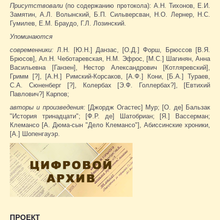
Присутствовали
(по содержанию протокола): А.Н. Тихонов, Е.И.
Замятин, А.Л. Волынский, Б.П. Сильверсван, Н.О. Лернер, Н.С.
Гумилев, Е.М. Браудо, Г.Л. Лозинский.
Упоминаются
современники:
Л.Н. [Ю.Н.] Данзас, [О.Д.] Форш, Брюссов [В.Я.
Брюсов], Ал.Н. Чеботаревская, Н.М. Эфрос, [М.С.] Шагинян, Анна
Васильевна [Ганзен], Нестор Александрович [Котляревский],
Гримм [?], [А.Н.] Римский-Корсаков, [А.Ф.] Кони, [Б.А.] Тураев,
С.А. Сюненберг [?], Колербах [Э.Ф. Голлербах?], [Евтихий
Павлович?] Карпов;
авторы и произведения:
[Джордж Огастес] Мур; [О. де] Бальзак
"История тринадцати"; [Ф.Р. де] Шатобриан; [Я.] Вассерман;
Клемансо [А. Дюма-сын "Дело Клемансо"], Абиссинские хроники,
[А.] Шопенгауэр.
ПРОЕКТ