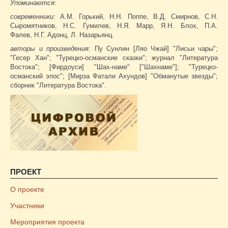
Упоминаются
:
современники
: А.М. Горький, Н.Н. Поппе, В.Д. Смирнов, С.Н.
Сыромятников, Н.С. Гумилев, Н.Я. Марр, Я.Н. Блох, П.А.
Фалев, Н.Г. Адонц, Л. Назарьянц.
авторы и произведения:
Пу Сунлин [Ляо Чжай] "Лисьи чары";
"Гесер Хан"; "Турецко-османские сказки"; журнал "Литература
Востока"; [Фирдоуси] "Шах-наме" ["Шахнаме"]; "Турецко-
османский эпос"; [Мирза Фатали Ахундов] "Обманутые звезды";
сборник "Литература Востока".
ПРОЕКТ
О проекте
Участники
Мероприятия проекта