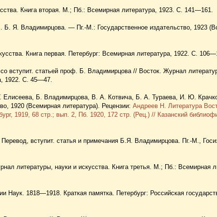
сства. Книга вторая. М.; Пб.: Всемирная литература, 1923. С. 141—161.
ч. Б. Я. Владимирцова. — Пг.-М.: Государственное издательство, 1923 (
кусства. Книга первая. Петербург: Всемирная литература, 1922. С. 106—
со вступит. статьей проф. Б. Владимирцова // Восток. Журнал литерату
, 1922. С. 45—47.
Г. Елисеева, Б. Владимирцова, В. А. Котвича, Б. А. Тураева, И. Ю. Крачк
во, 1920 (Всемирная литература). Рецензии:
Андреев Н. Литература Вост
рг, 1919, 68 стр.; вып. 2, Пб. 1920, 172 стр. (Рец.) // Казанский библиоф
 Перевод, вступит. статья и примечания Б.Я. Владимирцова. Пг.-М., Госи
рнал литературы, науки и искусства. Книга третья. М.; Пб.: Всемирная л
ии Наук. 1818—1918. Краткая памятка. Петербург: Российская государст