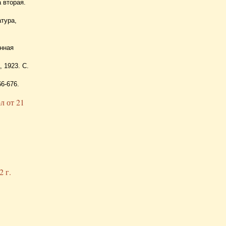
 вторая.
атура,
енная
, 1923. С.
6-676.
л от 21
2 г.