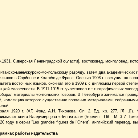
8.1931, Сиверская Ленинградской области], востоковед, монголовед, исто
 китайско-маньчжурско-монгольскому разряду, затем два академических 
зыков в Сорбонне и Колле́ж де Франс. Осенью 1906 г. поступил на вно
тета восточных языков, окончил его в 1909 г. с дипломом первой степе
кой словесности. В 1911-1915 гг. участвовал в этнографических экспед
собирал материалы монгольских говоров. В Петербурге занимался приве
АН, коллекцию которого существенно пополнил материалами, собранными
телей.
ля 1920 г. (АГ. Фонд А.Н. Тихонова. Оп. 2. Ед. хр. 277. [Л. 1]). 
мыкает книга Владимирцова «Чингиз-хан» (Берлин – Пб – М: З.И. Гржеб
 году в серии “Les grandes figures de l’Orient”, английский перевод, в
 рамках работы издательства