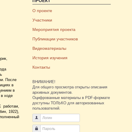
ПРОЕКТ
О проекте
Участники
Мероприятия проекта
Публикации участников
Видеоматериалы
История изучения
рик,
Контакты
года
вь
ни. После
ВНИМАНИЕ!
ициях в
Для общего просмотра открыты описания
дением в
архивных документов.
 в ходе
Оцифрованные материалы в PDF-формате
доступны ТОЛЬКО для авторизованных
К работам,
пользователей.
ин, 1922),
ыполненный
Логин