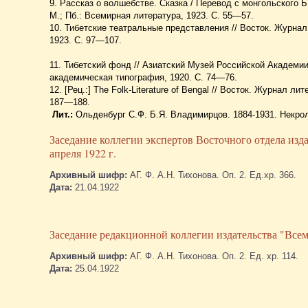
9. Рассказ о волшебстве. Сказка / Перевод с монгольского Б
М.; Пб.: Всемирная литература, 1923. С. 55—57.
10. Тибетские театральные представления // Восток. Журнал 
1923. С. 97—107.
11. Тибетский фонд // Азиатский Музей Российской Академи
академическая типография, 1920. С. 74—76.
12. [Рец.:] Thе Folk-Literature of Bengal // Восток. Журнал л
187—188.
Лит.:
Ольденбург С.Ф. Б.Я. Владимирцов. 1884-1931. Некрол
Заседание коллегии экспертов Восточного отдела изд
апреля 1922 г.
Архивный шифр:
АГ. Ф. А.Н. Тихонова. Оп. 2. Ед.хр. 366.
Дата:
21.04.1922
Заседание редакционной коллегии издательства "Всеми
Архивный шифр:
АГ. Ф. А.Н. Тихонова. Оп. 2. Ед. хр. 114.
Дата:
25.04.1922