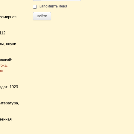
Пароль
Запомнить меня
Войти
Всемирная
112.
ры, науки
овакий:
ока.
ил:
здат. 1923.
итература,
венная