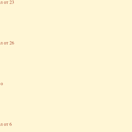
л от 23
л от 26
 о
л от 6