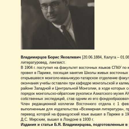
Владимирцов Борис Яковлевич
[20.06.1884, Калуга – 01.0
литературовед, лингвист.
В 1904 г. поступил на факультет восточных языков СПбУ по
провел в Париже, посещая занятия Школы живых восточных я
открывшееся монголо-маньчжуро-татарское отделение факуль
окончания учебы оставлен при кафедре монгольской и калмыц
районе Западной и Центральной Монголии, в ходе которых 
порядок монгольско-ойратские рукописи Азиатского музея 
собственных экспедиций, став одним из его фондообразова
Член редакционной коллегии Восточного отдела с 1 февра
выполненным для издательства «Всемирная литература», при
перевод которой на французский язык вышел в Париже в 1926
Д.С. Мирским, вышел в Лондоне в 1930 г.
Издания и статьи Б.Я. Владимирцова, подготовленные в