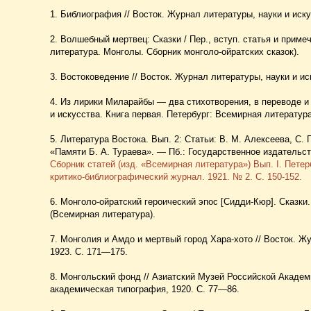
1. Библиография // Восток. Журнал литературы, науки и иску
2. Волшебный мертвец: Сказки / Пер., вступ. статья и приме
литература. Монголы. Сборник монголо-ойратских сказок).
3. Востоковедение // Восток. Журнал литературы, науки и ис
4. Из лирики Миларайбы — два стихотворения, в переводе и 
и искусства. Книга первая. Петербург: Всемирная литература
5. Литература Востока. Вып. 2: Статьи: В. М. Алексеева, С. 
«Памяти Б. А. Тураева». — Пб.: Государственное издательст
Сборник статей (изд. «Всемирная литература») Вып. I. Петербу
критико-библиографический журнал. 1921. № 2. С. 150-152.
6. Монголо-ойратский героический эпос [Сидди-Кюр]. Сказки.
(Всемирная литература).
7. Монголия и Амдо и мертвый город Хара-хото // Восток. Жу
1923. С. 171—175.
8. Монгольский фонд // Азиатский Музей Российской Академ
академическая типография, 1920. С. 77—86.