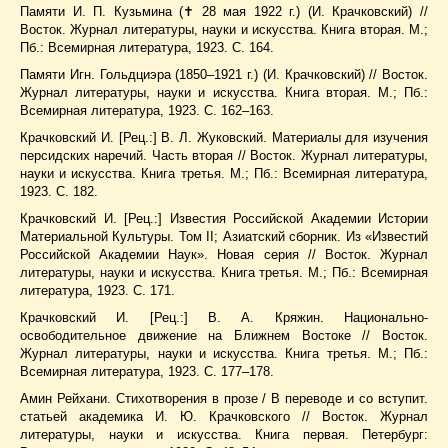
Памяти И. П. Кузьмина (✝ 28 мая 1922 г.) (И. Крачковский) //
Восток. Журнал литературы, науки и искусства. Книга вторая. М.;
Пб.: Всемирная литература, 1923. С. 164.
Памяти Игн. Гольдциэра (1850–1921 г.) (И. Крачковский) // Восток.
Журнал литературы, науки и искусства. Книга вторая. М.; Пб.:
Всемирная литература, 1923. С. 162–163.
Крачковский И. [Рец.:] В. Л. Жуковский. Материалы для изучения
персидских наречий. Часть вторая // Восток. Журнал литературы,
науки и искусства. Книга третья. М.; Пб.: Всемирная литература,
1923. С. 182.
Крачковский И. [Рец.:] Известия Российской Академии Истории
Материальной Культуры. Том II; Азиатский сборник. Из «Известий
Российской Академии Наук». Новая серия // Восток. Журнал
литературы, науки и искусства. Книга третья. М.; Пб.: Всемирная
литература, 1923. С. 171.
Крачковский И. [Рец.:] В. А. Кряжин. Национально-
освободительное движение на Ближнем Востоке // Восток.
Журнал литературы, науки и искусства. Книга третья. М.; Пб.:
Всемирная литература, 1923. С. 177–178.
Амин Рейхани. Стихотворения в прозе / В переводе и со вступит.
статьей академика И. Ю. Крачковского // Восток. Журнал
литературы, науки и искусства. Книга первая. Петербург: