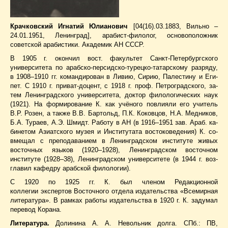
Крачковский Игнатий Юлианович
[04(16).03.1883, Вильно –
24.01.1951, Ленинград], арабист-филолог, основоположник
советской арабистики. Академик АН СССР.
В 1905 г. окон­чил вост. фа­куль­тет Санкт-Пе­тербургского
университета по араб­ско-пер­сид­ско-ту­рец­ко-та­тар­скому раз­ряду,
в 1908–1910 гг. ко­ман­ди­ро­ван в Ли­вию, Си­рию, Па­ле­сти­ну и Еги­
пет. С 1910 г. при­ват-до­цент, с 1918 г. проф. Петроград­ско­го, за­
тем Ле­нинградского университета, док­тор фи­ло­ло­гических на­ук
(1921). На фор­ми­ро­ва­ние К. как учё­но­го по­влия­ли его учи­тель
В.Р.
Ро­зен
, а так­же В.В.
Бар­тольд
, П.К.
Ко­ков­цов
, Н.А.
Мед­ни­ков
,
Б.А.
Ту­ра­ев
, А.Э.
Шмидт
. Рабо­ту в АН (в 1916–1951 зав. Араб. ка­
би­не­том
Ази­ат­ско­го му­зея
и Институтата вос­то­ко­ве­де­ния) К. со­
вме­щал с пре­по­да­ва­ни­ем в Ле­нинградском институте жи­вых
восточных языков (1920–1928), Ле­нинградском восточном
институте (1928–38), Ле­нинградском университете (в 1944 г. воз­
гла­вил ка­фед­ру арабской фи­ло­ло­гии).
С 1920 по 1925 гг. К. был членом Редакционной
коллегии экспертов Восточного отдела издательства «Всемирная
литература». В рамках работы издательства в 1920 г. К. задумал
перевод Корана.
Литература.
Долинина А. А. Невольник долга. СПб.: ПВ,