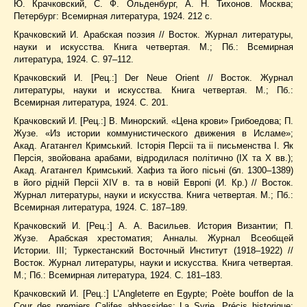
Ю. Крачковский, С. Ф. Ольденбург, А. Н. Тихонов. Москва;
Петербург: Всемирная литература, 1924. 212 с.
Крачковский И. Арабская поэзия // Восток. Журнал литературы,
науки и искусства. Книга четвертая. М.; Пб.: Всемирная
литература, 1924. С. 97–112.
Крачковский И. [Рец.:] Der Neue Orient // Восток. Журнал
литературы, науки и искусства. Книга четвертая. М.; Пб.:
Всемирная литература, 1924. С. 201.
Крачковский И. [Рец.:] В. Минорский. «Цена крови» Грибоедова; П.
Жузе. «Из истории коммунистического движения в Исламе»;
Акад. Агатангел Кримський. Істоpiя Персіі та іі письменства I. Як
Персія, звойована арабами, відродилася політично (IX та X вв.);
Акад. Агатангел Кримський. Xафиз та його пісьні (бл. 1300–1389)
в його рiднiй Персii XIV в. та в новiй Европi (И. Кр.) // Восток.
Журнал литературы, науки и искусства. Книга четвертая. М.; Пб.:
Всемирная литература, 1924. С. 187–189.
Крачковский И. [Рец.:] А. А. Васильев. История Византии; П.
Жузе. Арабская хрестоматия; Анналы. Журнал Всеобщей
Истории. III; Туркестанский Восточный Институт (1918–1922) //
Восток. Журнал литературы, науки и искусства. Книга четвертая.
М.; Пб.: Всемирная литература, 1924. С. 181–183.
Крачковский И. [Рец.:] L’Angleterre en Egypte; Poète bouffon de la
Cour des premiers Califes abbassides; La Syrie. Précis historique;