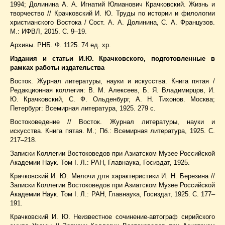
1994; Долинина А. А. Игнатий Юлианович Крачковский. Жизнь и
творчество // Крачковский И. Ю. Труды по истории и филологии
христианского Востока / Сост. А. А. Долинина, С. А. Французов.
М.: ИФВЛ, 2015. С. 9–19.
Архивы. РНБ. Ф. 1125. 74 ед. хр.
Издания и статьи И.Ю. Крачковского, подготовленные в
рамках работы издательства
Восток. Журнал литературы, науки и искусства. Книга пятая /
Редакционная коллегия: В. М. Алексеев, Б. Я. Владимирцов, И.
Ю. Крачковский, С. Ф. Ольденбург, А. Н. Тихонов. Москва;
Петербург: Всемирная литература, 1925. 279 с.
Востоковедение // Восток. Журнал литературы, науки и
искусства. Книга пятая. М.; Пб.: Всемирная литература, 1925. С.
217–218.
Записки Коллегии Востоковедов при Азиатском Музее Российской
Академии Наук. Том I. Л.: РАН, Главнаука, Госиздат, 1925.
Крачковский И. Ю. Мелочи для характеристики И. Н. Березина //
Записки Коллегии Востоковедов при Азиатском Музее Российской
Академии Наук. Том I. Л.: РАН, Главнаука, Госиздат, 1925. С. 177–
191.
Крачковский И. Ю. Неизвестное сочинение-автограф сирийского