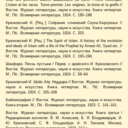
L’islam et les races. Tome premier. Les origines, le trone et la greffe //
Восток. Журнал литературы, науки и искусства. Книга четвертая.
М.; Пб.: Всемирная литература, 1924. С. 195–198.
Крачковский И. [Рец.:] Собрание сочинений Снука-Хюргронье //
Восток. Журнал литературы, науки и искусства. Книга четвертая.
М.; Пб.: Всемирная литература, 1924. С. 203.
Крачковский И. [Рец.:] The Spirit of Islam. A history of the evolution
and ideals of Islam with a life of the Prophet by Ameer Ali, Syed etc. //
Восток. Журнал литературы, науки и искусства. Книга четвертая.
М.; Пб.: Всемирная литература, 1924. С. 193–194.
Шанфара. Песнь пустыни / Перев. с арабского И. Крачковского //
Восток. Журнал литературы, науки и искусства. Книга четвертая.
М.; Пб.: Всемирная литература, 1924. С. 58–64.
Крачковский И. Шейх Абу Наддара // Восток. Журнал литературы,
науки и искусства. Книга четвертая. М.; Пб.: Всемирная
литература, 1924. С. 165–168.
Библиография // Восток. Журнал литературы, науки и искусства.
Книга вторая. М.; Пб.: Всемирная литература, 1923. С. 141–161.
Восток. Журнал литературы, науки и искусства. Книга третья /
Редакционная коллегия: В. М. Алексеев, Б. Я. Владимирцов, И.
Ю. Крачковский, С. Ф. Ольденбург, А. Н. Тихонов. Москва;