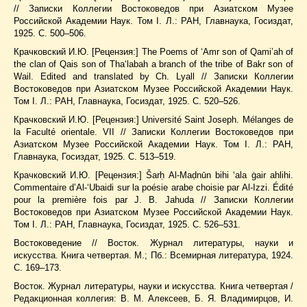
// Записки Коллегии Востоковедов при Азиатском Музее
Российской Академии Наук. Том I. Л.: РАН, Главнаука, Госиздат,
1925. С. 500–506.
Крачковский И.Ю. [Рецензия:] The Poems of ‘Amr son of Qami’ah of
the clan of Qais son of Tha‘labah a branch of the tribe of Bakr son of
Wail. Edited and translated by Ch. Lyall // Записки Коллегии
Востоковедов при Азиатском Музее Российской Академии Наук.
Том I. Л.: РАН, Главнаука, Госиздат, 1925. С. 520–526.
Крачковский И.Ю. [Рецензия:] Université Saint Joseph. Mélanges de
la Faculté orientale. VII // Записки Коллегии Востоковедов при
Азиатском Музее Российской Академии Наук. Том I. Л.: РАН,
Главнаука, Госиздат, 1925. С. 513–519.
Крачковский И.Ю. [Рецензия:] Šarḥ Al-Maḍnūn bihi ‘ala ġair ahlihi.
Commentaire d’Al-‘Ubaidi sur la poésie arabe choisie par Al-Izzi. Édité
pour la première fois par J. B. Jahuda // Записки Коллегии
Востоковедов при Азиатском Музее Российской Академии Наук.
Том I. Л.: РАН, Главнаука, Госиздат, 1925. С. 526–531.
Востоковедение // Восток. Журнал литературы, науки и
искусства. Книга четвертая. М.; Пб.: Всемирная литература, 1924.
С. 169–173.
Восток. Журнал литературы, науки и искусства. Книга четвертая /
Редакционная коллегия: В. М. Алексеев, Б. Я. Владимирцов, И.