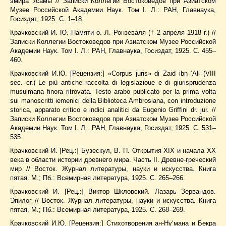
эмира Усамы // Записки Коллегии Востоковедов при Азиатском
Музее Российской Академии Наук. Том I. Л.: РАН, Главнаука,
Госиздат, 1925. С. 1–18.
Крачковский И. Ю. Памяти о. Л. Ронзеваля († 2 апреля 1918 г.) //
Записки Коллегии Востоковедов при Азиатском Музее Российской
Академии Наук. Том I. Л.: РАН, Главнаука, Госиздат, 1925. С. 455–
460.
Крачковский И.Ю. [Рецензия:] «Corpus juris» di Zaid ibn ‘Ali (VIII
sec. cr.) Le più antiche raccolta di legislazioue e di giurisprudenza
musulmana finora ritrovata. Testo arabo publicato per la prima volta
sui manoscritti iemenici della Biblioteca Ambrosiana, con introduzione
storica, apparato critico e indici analitici da Eugenio Griffini dr. jur. //
Записки Коллегии Востоковедов при Азиатском Музее Российской
Академии Наук. Том I. Л.: РАН, Главнаука, Госиздат, 1925. С. 531–
535.
Крачковский И. [Рец.:] Бузескул, В. П. Открытия XIX и начала XX
века в области истории древнего мира. Часть II. Древне-греческий
мир // Восток. Журнал литературы, науки и искусства. Книга
пятая. М.; Пб.: Всемирная литература, 1925. С. 265–266.
Крачковский И. [Рец.:] Виктор Шкловский. Лазарь Зервандов.
Эпилог // Восток. Журнал литературы, науки и искусства. Книга
пятая. М.; Пб.: Всемирная литература, 1925. С. 268–269.
Крачковский И.Ю. [Рецензия:] Стихотворения ан-Ну‘мана и Бекра