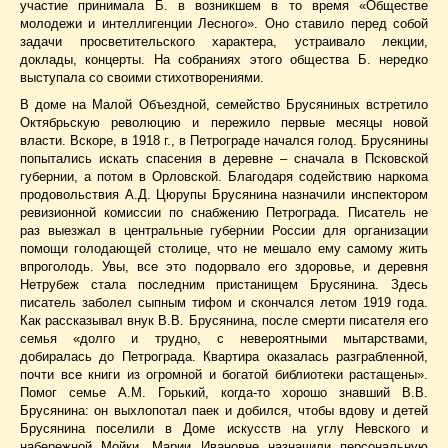
участие принимала Б. в возникшем в то время «Обществе
молодежи и интеллигенции Лесного». Оно ставило перед собой
задачи просветительского характера, устраивало лекции,
доклады, концерты. На собраниях этого общества Б. нередко
выступала со своими стихотворениями.
В доме на Малой Объездной, семейство Брусяниных встретило
Октябрьскую революцию и пережило первые месяцы новой
власти. Вскоре, в 1918 г., в Петрограде начался голод. Брусянины
попытались искать спасения в деревне – сначала в Псковской
губернии, а потом в Орловской. Благодаря содействию наркома
продовольствия А.Д. Цюрупы Брусянина назначили инспектором
ревизионной комиссии по снабжению Петрограда. Писатель не
раз выезжал в центральные губернии России для организации
помощи голодающей столице, что не мешало ему самому жить
впроголодь. Увы, все это подорвало его здоровье, и деревня
Нетрубеж стала последним пристанищем Брусянина. Здесь
писатель заболел сыпным тифом и скончался летом 1919 года.
Как рассказывал внук В.В. Брусянина, после смерти писателя его
семья «долго и трудно, с невероятными мытарствами,
добиралась до Петрограда. Квартира оказалась разграбленной,
почти все книги из огромной и богатой библиотеки растащены».
Помог семье A.M. Горький, когда-то хорошо знавший В.В.
Брусянина: он выхлопотал паек и добился, чтобы вдову и детей
Брусянина поселили в Доме искусств на углу Невского и
набережной Мойки. Марии Ивановне назначили персональную