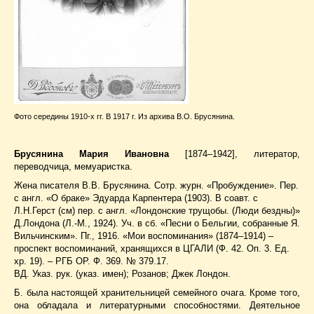
Фото середины 1910-х гг. В 1917 г. Из архива В.О. Брусянина.
Брусянина Мария Ивановна
[1874–1942], литератор,
переводчица, мемуаристка.
Жена писателя В.В. Брусянина. Сотр. журн. «Пробуждение». Пер.
с англ. «О браке» Эдуарда Карпентера (1903). В соавт. с
Л.Н.Герст (см) пер. с англ. «Лондонские трущобы. (Люди бездны)»
Д.Лондона (Л.-М., 1924). Уч. в сб. «Песни о Бельгии, собранные Я.
Вильчинским». Пг., 1916. «Мои воспоминания» (1874–1914) –
проспект воспоминаний, хранящихся в ЦГАЛИ (Ф. 42. Оп. 3. Ед.
хр. 19). – РГБ ОР. Ф. 369. № 379.17.
ВД. Указ. рук. (указ. имен); Розанов; Джек Лондон.
Б. была настоящей хранительницей семейного очага. Кроме того,
она обладала и литературными способностями. Деятельное