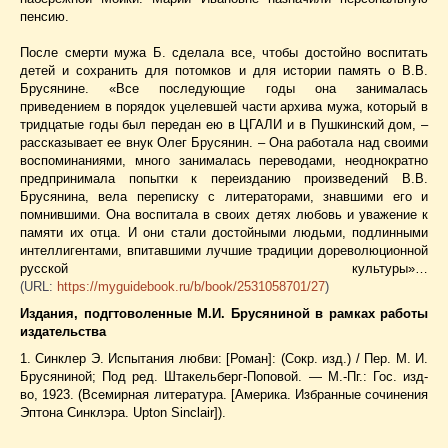
пенсию.
После смерти мужа Б. сделала все, чтобы достойно воспитать
детей и сохранить для потомков и для истории память о В.В.
Брусянине. «Все последующие годы она занималась
приведением в порядок уцелевшей части архива мужа, который в
тридцатые годы был передан ею в ЦГАЛИ и в Пушкинский дом, –
рассказывает ее внук Олег Брусянин. – Она работала над своими
воспоминаниями, много занималась переводами, неоднократно
предпринимала попытки к переизданию произведений В.В.
Брусянина, вела переписку с литераторами, знавшими его и
помнившими. Она воспитала в своих детях любовь и уважение к
памяти их отца. И они стали достойными людьми, подлинными
интеллигентами, впитавшими лучшие традиции дореволюционной
русской культуры»…
(URL:
https://myguidebook.ru/b/book/2531058701/27
)
Издания, подгтоволенные М.И. Брусяниной в рамках работы
издательства
1. Синклер Э. Испытания любви: [Роман]: (Сокр. изд.) / Пер. М. И.
Брусяниной; Под ред. Штакельберг-Поповой. — М.-Пг.: Гос. изд-
во, 1923. (Всемирная литература. [Америка. Избранные сочинения
Эптона Синклэра. Upton Sinclair]).