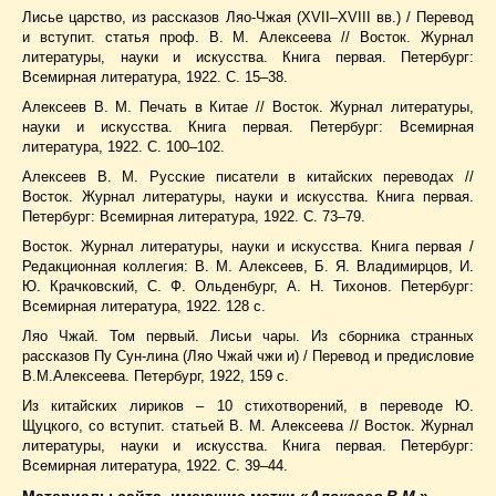
Лисье царство, из рассказов Ляо-Чжая (XVII–XVIII вв.) / Перевод
и вступит. статья проф. В. М. Алексеева // Восток. Журнал
литературы, науки и искусства. Книга первая. Петербург:
Всемирная литература, 1922. С. 15–38.
Алексеев В. М. Печать в Китае // Восток. Журнал литературы,
науки и искусства. Книга первая. Петербург: Всемирная
литература, 1922. С. 100–102.
Алексеев В. М. Русские писатели в китайских переводах //
Восток. Журнал литературы, науки и искусства. Книга первая.
Петербург: Всемирная литература, 1922. С. 73–79.
Восток. Журнал литературы, науки и искусства. Книга первая /
Редакционная коллегия: В. М. Алексеев, Б. Я. Владимирцов, И.
Ю. Крачковский, С. Ф. Ольденбург, А. Н. Тихонов. Петербург:
Всемирная литература, 1922. 128 с.
Ляо Чжай. Том первый. Лисьи чары. Из сборника странных
рассказов Пу Сун-лина (Ляо Чжай чжи и) / Перевод и предисловие
В.М.Алексеева. Петербург, 1922, 159 с.
Из китайских лириков – 10 стихотворений, в переводе Ю.
Щуцкого, со вступит. статьей В. М. Алексеева // Восток. Журнал
литературы, науки и искусства. Книга первая. Петербург:
Всемирная литература, 1922. С. 39–44.
Материалы сайта, имеющие метки
«
Алексеев В.М.
»