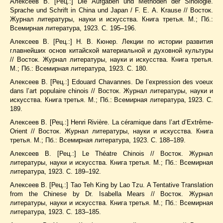
Алексеев В. [Рец.:] Die Aufgaben und Methoden der Sinologie.
Sprache und Schrift in China und Japan / F. E. A. Krause // Восток.
Журнал литературы, науки и искусства. Книга третья. М.; Пб.:
Всемирная литература, 1923. С. 195–196.
Алексеев В. [Рец.:] Н. В. Кюнер. Лекции по истории развития
главнейших основ китайской материальной и духовной культуры
// Восток. Журнал литературы, науки и искусства. Книга третья.
М.; Пб.: Всемирная литература, 1923. С. 180.
Алексеев В. [Рец.:] Edouard Chavannes. De l’expression des voeux
dans l’art populaire chinоis // Восток. Журнал литературы, науки и
искусства. Книга третья. М.; Пб.: Всемирная литература, 1923. С.
189.
Алексеев В. [Рец.:] Henri Rivière. La céramique dans l’art d’Extrême-
Orient // Восток. Журнал литературы, науки и искусства. Книга
третья. М.; Пб.: Всемирная литература, 1923. С. 188–189.
Алексеев В. [Рец.:] Le Théatre Chinois // Восток. Журнал
литературы, науки и искусства. Книга третья. М.; Пб.: Всемирная
литература, 1923. С. 189–192.
Алексеев В. [Рец.:] Тао Teh King by Lao Tzu. A Tentative Translation
from the Chinese by Dr. Isabella Mears // Восток. Журнал
литературы, науки и искусства. Книга третья. М.; Пб.: Всемирная
литература, 1923. С. 183–185.