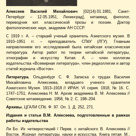
Алексеев Василий Михайлович
[02(14).01.1881, Санкт-
Петербург – 12.05.1951, Ленинград], китаевед, филолог,
переводчик кит. классической прозы и поэзии. Доктор
филологических наук, академик АН СССР.
С 1919 г. А. – старший ученый хранитель Азиатского музея. В
1910–1951 гг. – преподаватель СПбУ (ЛГУ). Главным
направлением его исследований была китайская классическая
литература. Автор работ по теории китайской литературы,
этнографии и искусству Китая. А. – член коллегии
издательства «Всемирная литература», член редколлегии и автор
статей журнала «Восток».
Литература.
Ольденбург С. Ф. Записка о трудах Василия
Михайловича Алексеева, младшего ученого хранителя
Азиатского Музея. 1913–1918 // ИРАН. VI серия. 1918, № 16. С.
1747–1751; Алексеева Н. М. Архив академика В. М. Алексеева //
Советское китаеведение. 1958, № 2. С. 198–204.
Архивы.
ЦГАЛИ СПб. Ф. 97. Оп. 1. Д. 252, 271.
Издания и статьи В.М. Алексеева, подготовленные в рамках
работы издательства
Ли Бо. Из четверостиший / Перев. с китайского В. Алексеева //
Восток. Журнал литературы, науки и искусства. Книга пятая. М.;