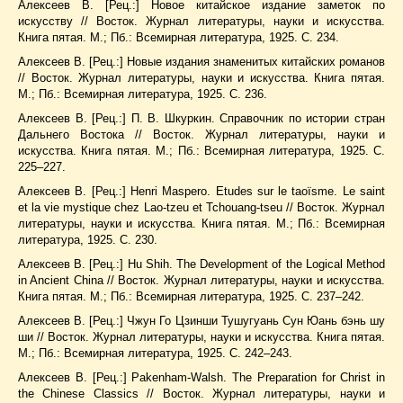
Алексеев В. [Рец.:] Новое китайское издание заметок по
искусству // Восток. Журнал литературы, науки и искусства.
Книга пятая. М.; Пб.: Всемирная литература, 1925. С. 234.
Алексеев В. [Рец.:] Новые издания знаменитых китайских романов
// Восток. Журнал литературы, науки и искусства. Книга пятая.
М.; Пб.: Всемирная литература, 1925. С. 236.
Алексеев В. [Рец.:] П. В. Шкуркин. Справочник по истории стран
Дальнего Востока // Восток. Журнал литературы, науки и
искусства. Книга пятая. М.; Пб.: Всемирная литература, 1925. С.
225–227.
Алексеев В. [Рец.:] Henri Maspero. Etudes sur le taoïsme. Le saint
et la vie mystique chez Lao-tzeu et Tchouang-tseu // Восток. Журнал
литературы, науки и искусства. Книга пятая. М.; Пб.: Всемирная
литература, 1925. С. 230.
Алексеев В. [Рец.:] Hu Shih. The Development of the Logical Method
in Ancient China // Восток. Журнал литературы, науки и искусства.
Книга пятая. М.; Пб.: Всемирная литература, 1925. С. 237–242.
Алексеев В. [Рец.:] Чжун Го Цзинши Тушугуань Сун Юань бэнь шу
ши // Восток. Журнал литературы, науки и искусства. Книга пятая.
М.; Пб.: Всемирная литература, 1925. С. 242–243.
Алексеев В. [Рец.:] Pakenham-Walsh. The Preparation for Christ in
the Chinese Classics // Восток. Журнал литературы, науки и