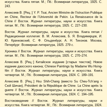
искусства. Книга пятая. М.; Пб.: Всемирная литература, 1925. С.
243.
Алексеев В. [Рец.:] Y. Р. Tsai, Ancien Ministre de l’Istruction Publique
en Chine, Recteur de l’Université de Pekin. La Renaissance de la
Chine // Восток. Журнал литературы, науки и искусства. Книга
пятая. М.; Пб.: Всемирная литература, 1925. С. 227–230.
Восток. Журнал литературы, науки и искусства. Книга пятая /
Редакционная коллегия: В. М. Алексеев, Б. Я. Владимирцов, И.
Ю. Крачковский, С. Ф. Ольденбург, А. Н. Тихонов. Москва;
Петербург: Всемирная литература, 1925. 279 с.
Хроника // Восток. Журнал литературы, науки и искусства. Книга
пятая. М.; Пб.: Всемирная литература, 1925. С. 270–274.
Алексеев В. [Рец.:] Китайское издание [старых текстов]; Новое
издание даосского канона; Chinese Paintings by Madame Wu Hsing-
fên // Восток. Журнал литературы, науки и искусства. Книга
четвертая. М.; Пб.: Всемирная литература, 1924. С. 189–191.
Алексеев В. [Рец.:] Hsu Shih-Chang (вместо Su Cheu-Tch’ang =
Сюй Шичан), Président de la République de Chine. La Chine après la
guerre // Восток. Журнал литературы, науки и искусства. Книга
четвертая. М.; Пб.: Всемирная литература, 1924. С. 194–195.
Востоковедение // Восток. Журнал литературы, науки и
искусства. Книга четвертая. М.; Пб.: Всемирная литература, 1924.