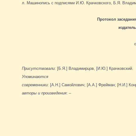
л. Машинопись с подписями И.Ю. Крачковского, Б.Я. Влади
Протокол заседани
издатель
Присутствовали
: [Б.Я.] Владимирцов, [И.Ю.] Крачковский.
Упоминаются
современники
: [А.Н.] Самойлович; [А.А.] Фрейман; [Н.И.] Кон
авторы и произведения
: –