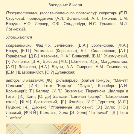
Заседание 8 июля.
Присутствовали
(восстановлено по протоколу): секретарь (Е.П.
Струкова), председатель (А.Л. Волынский), А.Н. Тихонов, Е.М.
Браудо, Н.О. Лернер, С.Ф. Ольденбург, Н.С. Гумилев, М.Л.
Лозинский.
Упоминаются
современники
: Фад.Фр. Зелинский, [В.А.] Зоргенфрей, [Ф.А.]
Браун, [Е.П.] Ухтомская (Корсакова), Б.П. Сильверсван, [А.Г.]
Горнфельд, [Д.В.] Аверкиев, [Н.А.] Брянский, [В.М.] Жирмунский,
[?] Ионченко, [В.Я.] Брюсов, [М.С.] Шагинян, И.[Б.] Мандельштам,
[А.Я.] Левинсон, [Н.А.] Бруни, А.А. Смирнов, А.М. Самопалов,
[Е.М.] Шаврова-Юст, [О.?] Дубенская;
авторы и названия
: [Ф.] Грильпарцер; [братья Гонкуры] "Манетт
Саломон"; [И.В.] Гете "Вертер", "Фауст"; Кронберг [А.И.
Кронеберг]; [Г.] Келлер; [И.П.] Эккерман; "Переписка Шиллера и
Гете"; [И.] Кант; [О. де] Бальзак "Евгения Гранде", "Шагреневая
кожа"; [Ф.М.] Достоевский; [Г.] Флобер; [И.С.];Тургенев; [А.С.]
Пушкин; [Ч.] Диккенс "Утраченные иллюзии"; [Э.] Элло; [Н.О.]
Лосский; [Ф.В.Й.] Шеллинг; Зола [Э. Золя] "Le travail"; [В.] Гюго
"L'enfant".