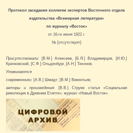
Протокол заседания коллегии экспертов Восточного отдела
издательства «Всемирная литература»
по журналу «Восток»
от 16-го июня 1922 г.
№ [отсутствует]
Присутствовали
: [В.М.] Алексеев, [Б.Я.] Владимирцов, [И.Ю.]
Крачковский, [С.Ф.] Ольденбург, [А.Н.] Тихонов.
Упоминаются
современники:
[А.В.] Шмидт; [В.М.] Викентьев;
авторы и произведения
: [В.В.] Cтруве статья «Социальная
революция в Древнем Египте»; журнал «Новый Восток».