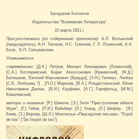
Заседание Коллегии
Издательства "Всемирная Литература"
22 марта 1921 г.
Присутствовали (по содержанию протокола)
: А.Л. Волынский
(председатель), А.Н. Тихонов, Н.С. Гумилев, Г. Л. Лозинский, А.А.
Блок, Б.П. Сильверсван.
Упоминаются
:
современники
: [Д.К.] Петров, Михаил Леонидович [Лозинский],
[С.А.] Котляревский, Борис Аполлонович [Кржевский], [Ф.Д.]
Батюшков, Евгений Максимович [Браудо], [З.Н.] Гиппиус, Любош
[С.Б. Любошиц ?] , [П.О.] Морозов, [В.А.] Рождественский, Юлия
Николаевна Данзас, [В.И.] Кауфман, [А.Г.] Горнфельд, [М.М.]
Ковалевский;
авторы и названия
: [Р.] Шикеле, [Э.] Золя "Преступление аббата
Муре", [Г.] Гейне, [П.И.] Вейнберг, [Л.] Уланд, [Л.] Шефер, [Я.]
Беме, [З.] Вернер, [Ш.Л.] Монтескье «Персидские письма», "Esprit
de loix" ["De l'esprit de loix”].