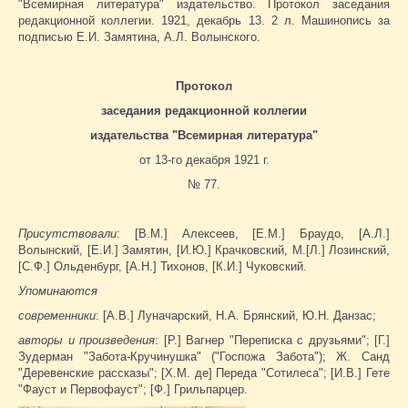
"Всемирная литература" издательство. Протокол заседания
редакционной коллегии. 1921, декабрь 13. 2 л. Машинопись за
подписью Е.И. Замятина, А.Л. Волынского.
Протокол
заседания редакционной коллегии
издательства "Всемирная литература"
от 13-го декабря 1921 г.
№ 77.
Присутствовали
: [В.М.] Алексеев, [Е.М.] Браудо, [А.Л.]
Волынский, [Е.И.] Замятин, [И.Ю.] Крачковский, М.[Л.] Лозинский,
[С.Ф.] Ольденбург, [А.Н.] Тихонов, [К.И.] Чуковский.
Упоминаются
современники
: [А.В.] Луначарский, Н.А. Брянский, Ю.Н. Данзас;
авторы и произведения
: [Р.] Вагнер "Переписка с друзьями"; [Г.]
Зудерман "Забота-Кручинушка" ("Госпожа Забота"); Ж. Санд
"Деревенские рассказы"; [Х.М. де] Переда "Сотилеса"; [И.В.] Гете
"Фауст и Первофауст"; [Ф.] Грильпарцер.