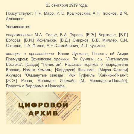
12 сентября 1919 года.
Присутствуют: Н.Я. Марр, И.Ю. Крачковский, А.Н. Тихонов, В.М.
Алексеев.
Упоминаются
современники
: М.А. Салье, Б.А. Тураев, [Е.Э.] Бертельс, [В.Г.]
Богораз, [В.И.] Иохельсон, [В.Д.] Смирнов, Б.В. Миллер, С.И.
Соколов, П.А. Фалев, А.Н. Самойлович, И.П. Кузьмин;
авторы и произведения
: Басни Лукмана, Повесть об Акире
Премудром; Эфиопские хроники; Пу Сунлин; сб. "Литература
Востока"; [Саади] "Гюлистан"; Рассказы коряков о прародителе
Вороне; Намык Кемаль; [Фирдоуси] Шахнамэ; [Мирза Фатали]
Ахундов "Обманутые звезды"; Ибн Туфейль "Хай-ибн-Якзан";
[Ж.Э.] Ренан, Менендес Ипелайо [М. Менендес-и-Пелайо];
Повесть о Варлааме и Иоасафе.