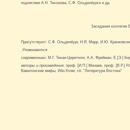
подписями А.Н. Тихонова, С.Ф. Ольденбурга и др.
Заседания коллегии 
Присутствуют: С.Ф. Ольденбург, Н.Я. Марр, И.Ю. Крачковски
Упоминаются
современники
: М.Г. Тихая-Церетели; А.А. Фрейман; Е.[Э.] Бе
авторы и произведения
: проф. [И.П.] Минаев, проф. [В.Р.]
Вавилонские мифы; Ибн-Хозм; сб. "Литература Востока"