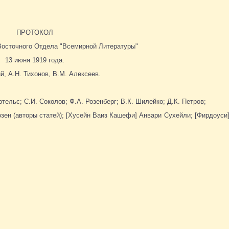
ПРОТОКОЛ
Восточного Отдела "Всемирной Литературы"
13 июня 1919 года.
й, А.Н. Тихонов, В.М. Алексеев.
ртельс; С.И. Соколов; Ф.А. Розенберг; В.К. Шилейко; Д.К. Петров;
 Розен (авторы статей); [Хусейн Ваиз Кашефи] Анвари Сухейли; [Фирдоус