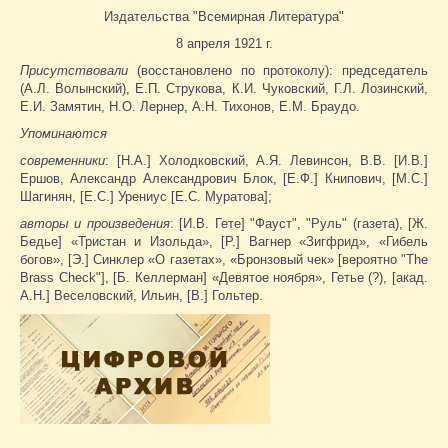
Издательства "Всемирная Литература"
8 апреля 1921 г.
Присутствовали
(восстановлено по протоколу): председатель
(А.Л. Волынский), Е.П. Струкова, К.И. Чуковский, Г.Л. Лозинский,
Е.И. Замятин, Н.О. Лернер, А.Н. Тихонов, Е.М. Браудо.
Упоминаются
современники
: [Н.А.] Холодковский, А.Я. Левинсон, В.В. [И.В.]
Ершов, Александр Александрович Блок, [Е.Ф.] Книпович, [М.С.]
Шагинян, [Е.С.] Урениус [Е.С. Муратова];
авторы и произведения
: [И.В. Гете] "Фауст", "Руль" (газета), [Ж.
Бедье] «Тристан и Изольда», [Р.] Вагнер «Зигфрид», «Гибель
богов», [Э.] Синклер «О газетах», «Бронзовый чек» [вероятно "The
Brass Check"], [Б. Келлерман] «Девятое ноября», Гетье (?), [акад.
А.Н.] Веселовский, Ильин, [В.] Гольтер.