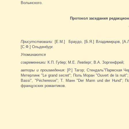
Волынского.
Протокол заседания редакцион
Присутствовали:
[Е.М.] Браудо, [Б.Я.] Владимирцов, [А.Л.
[С.Ф.] Ольденбург.
Упоминаются
современники:
К.П. Губер; М.Е. Левберг; В.А. Зоргенфрей;
авторы и произведения:
[Р.] Тагор; Стендаль"Пармская Чер
Метерлинк "Le grand secret"; Поль Моран "Ouvert de la nuit";
Bassi", "Pécheresse"; Т. Манн "Der Mann und der Hund"; Пс
французских романтиков.