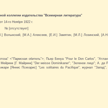
ной коллегии издательства "Всемирная литература"
от 14-го Ноября 1922 г.
№ [отсутствует]
] Волынский, [М.А.] Алексеев, [Е.И.] Замятин, [М.Л.] Лозинский, [А.Н.
тоза" <"Пармская обитель">; Пьер Бенуа "Pour le Don Carlos", "Атлант
 Мейринк [Г. Майринк] "Der weisse Dominikaner"; "Зеленое лицо"; А. де Р
икари [Яннис Психарис] "Les solitaires du Pacifique"; журнал "Запад";