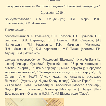
Заседания коллегии Восточного отдела "Всемирной литературы"
2 декабря 1919 г.
Присутствовали
: С.Ф. Ольденбург, Н.Я. Марр, И.Ю.
Крачковский, В.М. Алексеев.
Упоминаются
:
современники
: Ф.А. Розенберг, С.И. Соколов, Н.С. Гумилев, Е.Э.
Бертельс, В.В. Бартольд, [В.Г.] Богораз; В.Д. Смирнов, [А.]
Чилингарян, [Л.] Назарьянц, П.Н. Макинцян [Макинциан
П.Н., Макинцян П.], К.И. Карапетянц, М.Г. Тихая-Церетели, Г.Н.
Адонц; [В.И.] Иохельсон.
авторы и произведения:
[Фирдоуси] "Шахнаме", [Ху­сей­н Ваи­з Ка­
ше­фи] "Анвар-и Сухейли", Турецкий эпос: "Борьба богатыря с
ангелом смерти", "Книга о Коркуде" ["Книга Коркута"]; "Народное
творчество алеутов"; "Легенды и сказки чукотского народа"; [Пу
Сунлин (Ляо Чжай)] "Лисьи чары: из странных рассказов
Ляочжая"; [Мухаммед Нидаи Кайсуни-заде] "Сахыб-Гирей"; Шота
из Рустава [Шота Руставели]; М. Хоренский [Мовсес Хоренаци],
Фауст [Фавст Византиец], Мыхитар [Мхитар Гош]: Нардос [Нар-
Дос, наст. имя: Оганисян Н.З.]; [А.М.] Ширванзаде "Хаос".