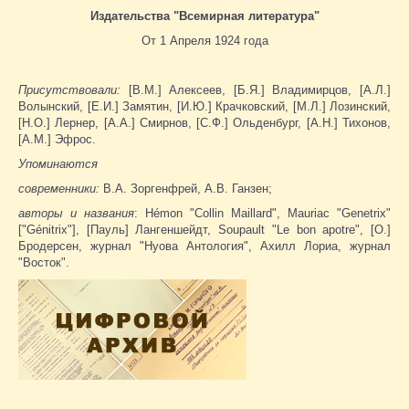
Издательства "Всемирная литература"
От 1 Апреля 1924 года
Присутствовали:
[В.М.] Алексеев, [Б.Я.] Владимирцов, [А.Л.]
Волынский, [Е.И.] Замятин, [И.Ю.] Крачковский, [М.Л.] Лозинский,
[Н.О.] Лернер, [А.А.] Смирнов, [С.Ф.] Ольденбург, [А.Н.] Тихонов,
[А.М.] Эфрос.
Упоминаются
современники:
В.А. Зоргенфрей, А.В. Ганзен;
авторы и названия
: Hémon "Collin Maillard", Mauriac "Genetrix"
["Génitrix"], [Пауль] Лангеншейдт, Soupault "Le bon apotre", [О.]
Бродерсен, журнал "Нуова Антология", Ахилл Лориа, журнал
"Восток".