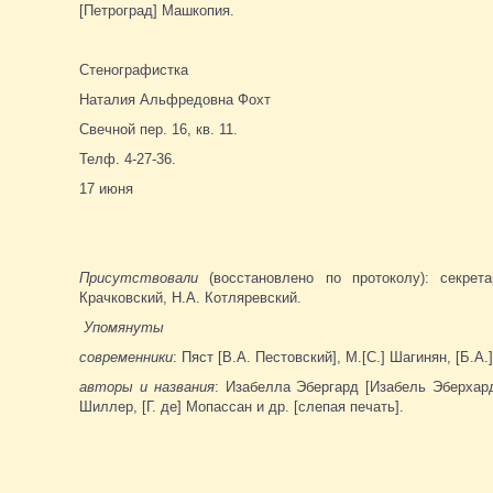
[Петроград] Машкопия.
Стенографистка
Наталия Альфредовна Фохт
Свечной пер. 16, кв. 11.
Телф. 4-27-36.
17 июня
Присутствовали
(восстановлено по протоколу): секрета
Крачковский, Н.А. Котляревский.
Упомянуты
современники
: Пяст [В.А. Пестовский], М.[С.] Шагинян, [Б.А.
авторы и названия
: Изабелла Эбергард [Изабель Эберхард]
Шиллер, [Г. де] Мопассан и др. [слепая печать].