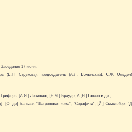
Заседание 17 июня.
рь (Е.П. Струкова), председатель (А.Л. Волынский), С.Ф. Ольден
] Грифцов, [А.Я.] Левинсон, [Е.М.] Браудо, А.[Н.] Ганзен и др.;
, [О. де] Бальзак "Шагреневая кожа", "Серафита", [Й.] Скьольборг "Да