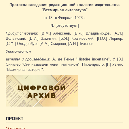
Протокол заседания редакционной коллегии издательства
"Всемирная литература"
от 13-го Февраля 1923 г.
№ [отсутствует]
Присутствовали
: [В.М.] Алексеев, [Б.Я.] Владимирцов, [А.Л.]
Волынский, [Е.И.] Замятин, [Б.Я.] Крачковский, [Н.О.] Лернер,
[С.Ф.] Ольденбург, [А.А.] Смирнов, [А.Н.] Тихонов.
Упоминаются
авторы и произведения
: А. де Ренье "Histoire incertaine", У. [Э.]
Синклер "Они называли меня плотником", Пиранделло, [Г.] Уэллс
"Всемирная история".
ПРОЕКТ
О проекте