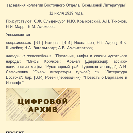
заседания коллегии Восточного Отдела "Всемирной Литературы"
11 июля 1919 года.
Присутствуют: С.Ф. Ольденбург, И.Ю. Крачковский, А.Н. Тихонов,
Н.Я. Марр, В.М. Алексеев.
Упоминаются
современники
: [В.Г.] Богораз, [В.И.] Иохельсон; Н.Г. Адонц; В.К.
Шилейко; Н.А. Энгельгардт; А.В. Амфитеатров;
авторы и произведения
: "Предания, мифы и сказки чукотского
народа"; "Мифы Коряков"; Аракел [Даврижеци]; ассиро-
вавилонские мифы; "Рукотворный рай. Турецкая легенда"; А.Н.
Самойлович "Очерк литературы турков"; сб. "Литература
Востока"; бар. [В.Р.] Розен (переводчик); "Повесть о Варлааме и
Иоасафе".